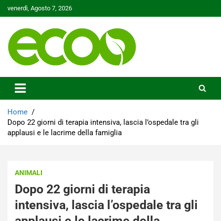
Skip
venerdì, Agosto 7, 2026
to
content
Tutelare il nostro Pianeta è la nostra priorità
Ecoo.it
Home
Dopo 22 giorni di terapia intensiva, lascia l’ospedale tra gli
applausi e le lacrime della famiglia
ANIMALI
Dopo 22 giorni di terapia
intensiva, lascia l’ospedale tra gli
applausi e le lacrime della