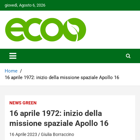
Skip
giovedì, Agosto 6, 2026
to
content
Tutelare il nostro Pianeta è la nostra priorità
Ecoo.it
Home
16 aprile 1972: inizio della missione spaziale Apollo 16
NEWS GREEN
16 aprile 1972: inizio della
missione spaziale Apollo 16
16 Aprile 2023
Giulia Borraccino