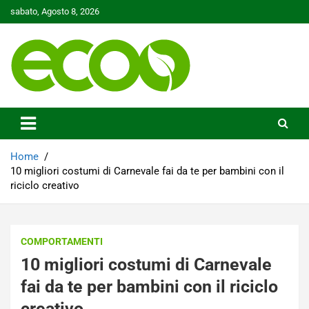
Skip
sabato, Agosto 8, 2026
to
content
Tutelare il nostro Pianeta è la nostra priorità
Ecoo.it
Home
10 migliori costumi di Carnevale fai da te per bambini con il
riciclo creativo
COMPORTAMENTI
10 migliori costumi di Carnevale
fai da te per bambini con il riciclo
creativo