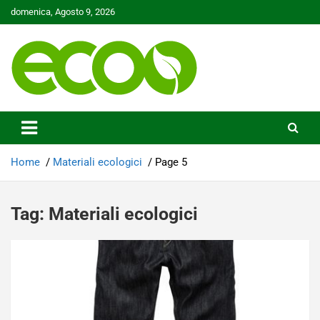
Skip
domenica, Agosto 9, 2026
to
content
Tutelare il nostro Pianeta è la nostra priorità
Ecoo.it
Home
Materiali ecologici
Page 5
Tag:
Materiali ecologici