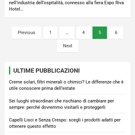
nell’industria dell’ospitalità, connesso alla fiera Expo Riva
Hotel…
Paginazione
Previous
1
…
4
5
6
degli
Next
articoli
ULTIME PUBBLICAZIONI
Creme solari, filtri minerali o chimici? Le differenze che è
utile conoscere prima dell’estate
Sei luoghi straordinari che rischiano di cambiare per
sempre: perché dovremmo visitarli e proteggerli
Capelli Lisci e Senza Crespo: scegli i prodotti adatti per
ottenere questo effetto