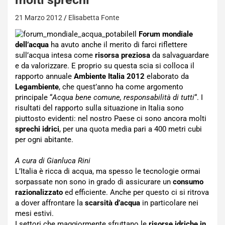
21 Marzo 2012
Elisabetta Fonte
Il
Forum mondiale
dell’acqua
ha avuto anche il merito di farci riflettere
sull’acqua intesa come
risorsa preziosa
da salvaguardare
e da valorizzare. E proprio su questa scia si colloca il
rapporto annuale
Ambiente Italia 2012
elaborato da
Legambiente
, che quest’anno ha come argomento
principale “
Acqua bene comune, responsabilità di tutti
“. I
risultati del rapporto sulla situazione in Italia sono
piuttosto evidenti: nel nostro Paese ci sono ancora molti
sprechi idrici
, per una quota media pari a 400 metri cubi
per ogni abitante.
A cura di Gianluca Rini
L’Italia è ricca di acqua, ma spesso le tecnologie ormai
sorpassate non sono in grado di assicurare un
consumo
razionalizzato
ed efficiente. Anche per questo ci si ritrova
a dover affrontare la
scarsità d’acqua
in particolare nei
mesi estivi.
I settori che maggiormente sfruttano le
risorse idriche in