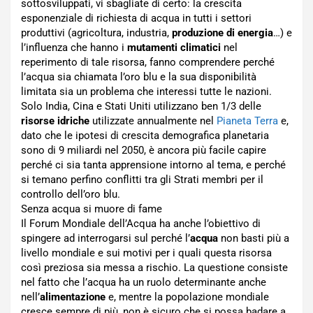
sottosviluppati, vi sbagliate di certo: la crescita
esponenziale di richiesta di acqua in tutti i settori
produttivi (agricoltura, industria,
produzione di energia
…) e
l’influenza che hanno i
mutamenti climatici
nel
reperimento di tale risorsa, fanno comprendere perché
l’acqua sia chiamata l’oro blu e la sua disponibilità
limitata sia un problema che interessi tutte le nazioni.
Solo India, Cina e Stati Uniti utilizzano ben 1/3 delle
risorse idriche
utilizzate annualmente nel
Pianeta Terra
e,
dato che le ipotesi di crescita demografica planetaria
sono di 9 miliardi nel 2050, è ancora più facile capire
perché ci sia tanta apprensione intorno al tema, e perché
si temano perfino conflitti tra gli Strati membri per il
controllo dell’oro blu.
Senza acqua si muore di fame
Il Forum Mondiale dell’Acqua ha anche l’obiettivo di
spingere ad interrogarsi sul perché l’
acqua
non basti più a
livello mondiale e sui motivi per i quali questa risorsa
così preziosa sia messa a rischio. La questione consiste
nel fatto che l’acqua ha un ruolo determinante anche
nell’
alimentazione
e, mentre la popolazione mondiale
cresce sempre di più, non è sicuro che si possa badare a