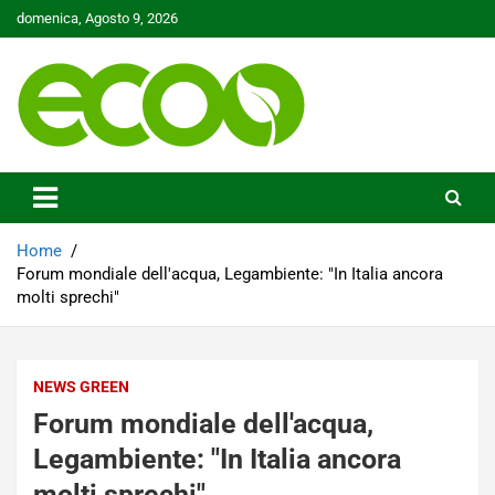
Skip
domenica, Agosto 9, 2026
to
content
Tutelare il nostro Pianeta è la nostra priorità
Ecoo.it
Home
Forum mondiale dell'acqua, Legambiente: "In Italia ancora
molti sprechi"
NEWS GREEN
Forum mondiale dell'acqua,
Legambiente: "In Italia ancora
molti sprechi"