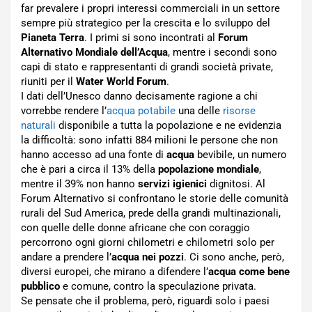
far prevalere i propri interessi commerciali in un settore
sempre più strategico per la crescita e lo sviluppo del
Pianeta Terra
. I primi si sono incontrati al
Forum
Alternativo Mondiale dell’Acqua
, mentre i secondi sono
capi di stato e rappresentanti di grandi società private,
riuniti per il
Water World Forum
.
I dati dell’Unesco danno decisamente ragione a chi
vorrebbe rendere l’
acqua potabile
una delle
risorse
naturali
disponibile a tutta la popolazione e ne evidenzia
la difficoltà: sono infatti 884 milioni le persone che non
hanno accesso ad una fonte di
acqua
bevibile, un numero
che è pari a circa il 13% della
popolazione mondiale
,
mentre il 39% non hanno
servizi igienici
dignitosi. Al
Forum Alternativo si confrontano le storie delle comunità
rurali del Sud America, prede della grandi multinazionali,
con quelle delle donne africane che con coraggio
percorrono ogni giorni chilometri e chilometri solo per
andare a prendere l’
acqua nei pozzi
. Ci sono anche, però,
diversi europei, che mirano a difendere l’
acqua come bene
pubblico
e comune, contro la speculazione privata.
Se pensate che il problema, però, riguardi solo i paesi