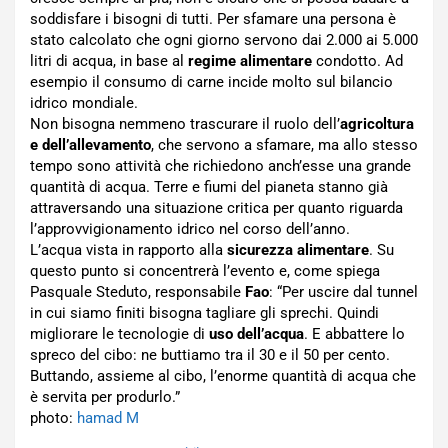
soddisfare i bisogni di tutti. Per sfamare una persona è
stato calcolato che ogni giorno servono dai 2.000 ai 5.000
litri di acqua, in base al
regime alimentare
condotto. Ad
esempio il consumo di carne incide molto sul bilancio
idrico mondiale.
Non bisogna nemmeno trascurare il ruolo dell’
agricoltura
e dell’allevamento
, che servono a sfamare, ma allo stesso
tempo sono attività che richiedono anch’esse una grande
quantità di acqua. Terre e fiumi del pianeta stanno già
attraversando una situazione critica per quanto riguarda
l’approvvigionamento idrico nel corso dell’anno.
L’acqua vista in rapporto alla
sicurezza alimentare
. Su
questo punto si concentrerà l’evento e, come spiega
Pasquale Steduto, responsabile
Fao
: “Per uscire dal tunnel
in cui siamo finiti bisogna tagliare gli sprechi. Quindi
migliorare le tecnologie di
uso dell’acqua
. E abbattere lo
spreco del cibo: ne buttiamo tra il 30 e il 50 per cento.
Buttando, assieme al cibo, l’enorme quantità di acqua che
è servita per produrlo.”
photo:
hamad M