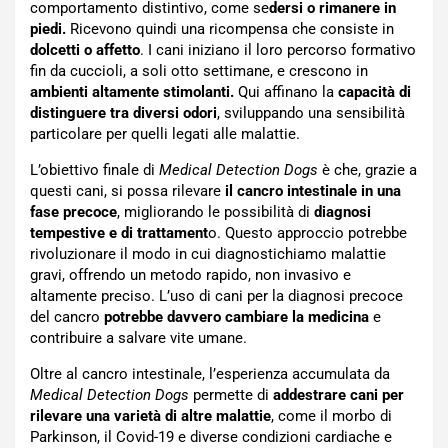
comportamento distintivo, come se
dersi o rimanere in
piedi.
Ricevono quindi una ricompensa che consiste in
dolcetti o affetto
. I cani iniziano il loro percorso formativo
fin da cuccioli, a soli otto settimane, e crescono in
ambienti altamente stimolanti.
Qui affinano la
capacità di
distinguere tra diversi odori
, sviluppando una sensibilità
particolare per quelli legati alle malattie.
L’obiettivo finale di
Medical Detection Dogs
è che, grazie a
questi cani, si possa rilevare
il cancro intestinale in una
fase precoce
, migliorando le possibilità di
diagnosi
tempestive e di trattament
o. Questo approccio potrebbe
rivoluzionare il modo in cui diagnostichiamo malattie
gravi, offrendo un metodo rapido, non invasivo e
altamente preciso. L’uso di cani per la diagnosi precoce
del cancro
potrebbe davvero cambiare la medicina
e
contribuire a salvare vite umane.
Oltre al cancro intestinale, l’esperienza accumulata da
Medical Detection Dogs
permette di
addestrare cani per
rilevare una varietà di altre malattie
, come il morbo di
Parkinson, il Covid-19 e diverse condizioni cardiache e