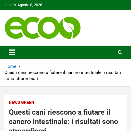
Skip
sabato, Agosto 8, 2026
to
content
Tutelare il nostro Pianeta è la nostra priorità
Ecoo.it
Home
Questi cani riescono a fiutare il cancro intestinale: i risultati
sono straordinari
NEWS GREEN
Questi cani riescono a fiutare il
cancro intestinale: i risultati sono
straordinari