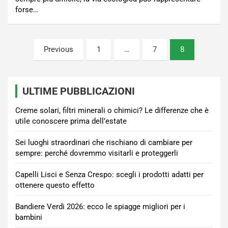
forse…
Paginazione
Previous
1
…
7
8
degli
articoli
ULTIME PUBBLICAZIONI
Creme solari, filtri minerali o chimici? Le differenze che è
utile conoscere prima dell’estate
Sei luoghi straordinari che rischiano di cambiare per
sempre: perché dovremmo visitarli e proteggerli
Capelli Lisci e Senza Crespo: scegli i prodotti adatti per
ottenere questo effetto
Bandiere Verdi 2026: ecco le spiagge migliori per i
bambini