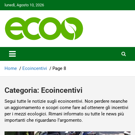
Skip
lunedì, Agosto 10, 2026
to
content
Tutelare il nostro Pianeta è la nostra priorità
Ecoo.it
Home
Ecoincentivi
Page 8
Categoria:
Ecoincentivi
Segui tutte le notizie sugli ecoincentivi. Non perdere neanche
un aggiornamento e scopri come fare ad ottenere gli incentivi
per i mezzi ecologici. Rimani informato su tutte le news più
importanti che riguardano l’argomento.