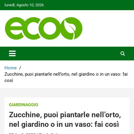
Skip
lunedì, Agosto 10, 2026
to
content
Tutelare il nostro Pianeta è la nostra priorità
Ecoo.it
Home
Zucchine, puoi piantarle nell’orto, nel giardino o in un vaso: fai
così
GIARDINAGGIO
Zucchine, puoi piantarle nell’orto,
nel giardino o in un vaso: fai così