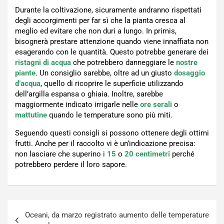
Durante la coltivazione, sicuramente andranno rispettati
degli accorgimenti per far sì che la pianta cresca al
meglio ed evitare che non duri a lungo. In primis,
bisognerà prestare attenzione quando viene innaffiata non
esagerando con le quantità. Questo potrebbe generare dei
ristagni di acqua
che potrebbero danneggiare le
nostre
piante
. Un consiglio sarebbe, oltre ad un giusto
dosaggio
d’acqua
, quello di ricoprire le superficie utilizzando
dell’argilla espansa o ghiaia. Inoltre, sarebbe
maggiormente indicato irrigarle nelle
ore serali
o
mattutine
quando le temperature sono più miti.
Seguendo questi consigli si possono ottenere degli ottimi
frutti. Anche per il raccolto vi è un’indicazione precisa:
non lasciare che superino i
15
o
20 centimetri
perché
potrebbero perdere il loro sapore.
Navigazione
Oceani, da marzo registrato aumento delle temperature
articoli