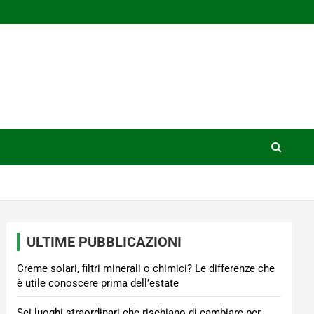
ULTIME PUBBLICAZIONI
Creme solari, filtri minerali o chimici? Le differenze che
è utile conoscere prima dell’estate
Sei luoghi straordinari che rischiano di cambiare per