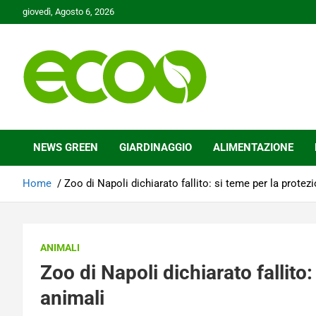
Skip
giovedì, Agosto 6, 2026
to
content
Tutelare il nostro Pianeta è la nostra priorità
Ecoo.it
NEWS GREEN
GIARDINAGGIO
ALIMENTAZIONE
Home
Zoo di Napoli dichiarato fallito: si teme per la protez
ANIMALI
Zoo di Napoli dichiarato fallito:
animali