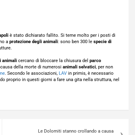
apoli
è stato dichiarato fallito. Si teme molto per i posti di
nno a
protezione degli animali
: sono ben 300 le
specie di
tture.
i animali
cercano di bloccare la chiusura del
parco
oncausa della morte di numerosi
animali selvatici
, per non
one
. Secondo le associazioni,
LAV
in primis, è necessario
o proprio in questi giorni a fare una gita nella struttura, nel
Le Dolomiti stanno crollando a causa