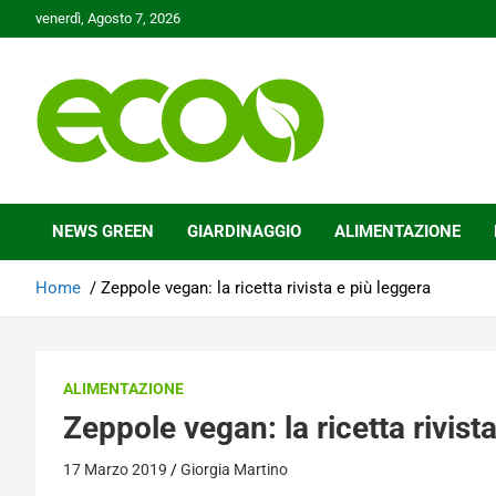
Skip
venerdì, Agosto 7, 2026
to
content
Tutelare il nostro Pianeta è la nostra priorità
Ecoo.it
NEWS GREEN
GIARDINAGGIO
ALIMENTAZIONE
Home
Zeppole vegan: la ricetta rivista e più leggera
ALIMENTAZIONE
Zeppole vegan: la ricetta rivist
17 Marzo 2019
Giorgia Martino