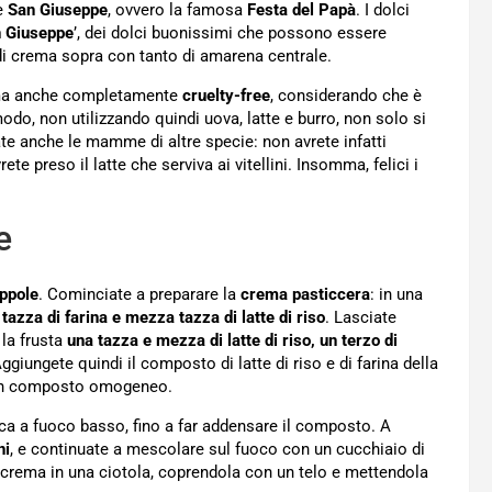
 è
San Giuseppe
, ovvero la famosa
Festa del Papà
. I dolci
n Giuseppe
’, dei dolci buonissimi che possono essere
 di crema sopra con tanto di amarena centrale.
, ma anche completamente
cruelty-free
, considerando che è
odo, non utilizzando quindi uova, latte e burro, non solo si
te anche le mamme di altre specie: non avrete infatti
te preso il latte che serviva ai vitellini. Insomma, felici i
e
eppole
. Cominciate a preparare la
crema pasticcera
: in una
azza di farina e mezza tazza di latte di riso
. Lasciate
 la frusta
una tazza e mezza di latte di riso, un terzo di
Aggiungete quindi il composto di latte di riso e di farina della
e un composto omogeneo.
rca a fuoco basso, fino a far addensare il composto. A
ni
, e continuate a mescolare sul fuoco con un cucchiaio di
a crema in una ciotola, coprendola con un telo e mettendola