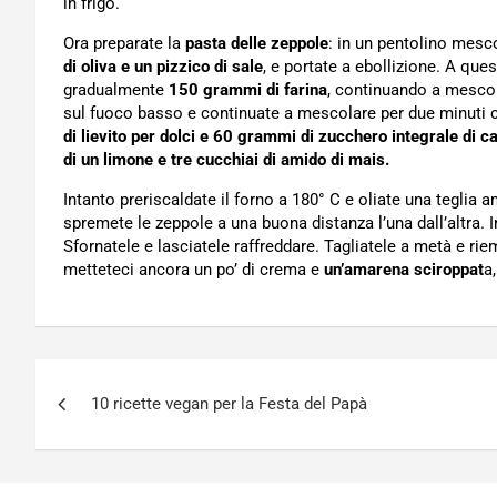
in frigo.
Ora preparate la
pasta delle zeppole
: in un pentolino mesc
di oliva e un pizzico di sale
, e portate a ebollizione. A que
gradualmente
150 grammi di farina
, continuando a mesco
sul fuoco basso e continuate a mescolare per due minuti c
di lievito per dolci e 60 grammi di zucchero integrale di c
di un limone e tre cucchiai di amido di mais.
Intanto preriscaldate il forno a 180° C e oliate una teglia 
spremete le zeppole a una buona distanza l’una dall’altra. 
Sfornatele e lasciatele raffreddare. Tagliatele a metà e ri
metteteci ancora un po’ di crema e
un’amarena sciroppat
a
Navigazione
10 ricette vegan per la Festa del Papà
articoli