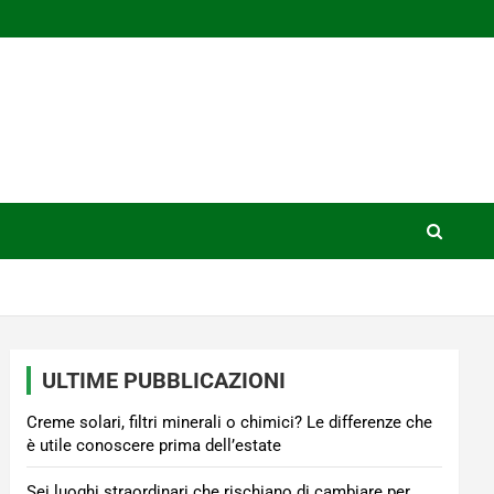
ULTIME PUBBLICAZIONI
Creme solari, filtri minerali o chimici? Le differenze che
è utile conoscere prima dell’estate
Sei luoghi straordinari che rischiano di cambiare per