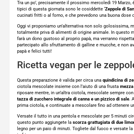
Tra un po’, precisamente il prossimo mercoledì 19 Marzo,
tipici di questa giornata sono le cosiddette ‘
Zeppole di Sa
cucinati fritti o al forno, e che prevedono una buona dose
Oggi vi proponiamo un’alternativa non solo golosissima
totalmente priva di alimenti di origine animale. In questo m
farà un dono gustoso al proprio papà, ma verranno rispetta
partecipato allo sfruttamento di galline e mucche, e non avre
papà e felici tutti!
Ricetta vegan per le zeppol
Questa preparazione è valida per circa una
quindicina di z
ciotola mescolate insieme con l’aiuto di una frusta
mezza t
riposare mentre, in un’altra ciotola, mescolate sempre con
tazza di zucchero integrale di canna e un pizzico di sale
. 
prima ciotola, e continuate a mescolare fino ad ottener
Versate il tutto in una pentola e mescolate per 5 minuti ci
questo punto aggiungete la
scorza grattugiata di due limo
legno per un paio di minuti. Togliete dal fuoco e versate l