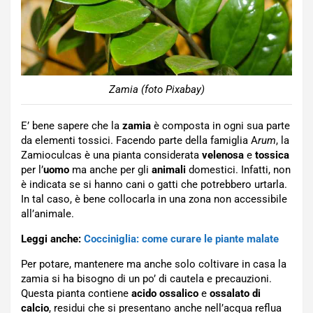
Zamia (foto Pixabay)
E’ bene sapere che la
zamia
è composta in ogni sua parte
da elementi tossici. Facendo parte della famiglia A
rum
, la
Zamioculcas è una pianta considerata
velenosa
e
tossica
per l’
uomo
ma anche per gli
animali
domestici. Infatti, non
è indicata se si hanno cani o gatti che potrebbero urtarla.
In tal caso, è bene collocarla in una zona non accessibile
all’animale.
Leggi anche:
Cocciniglia: come curare le piante malate
Per potare, mantenere ma anche solo coltivare in casa la
zamia si ha bisogno di un po’ di cautela e precauzioni.
Questa pianta contiene
acido ossalico
e
ossalato di
calcio
, residui che si presentano anche nell’acqua reflua