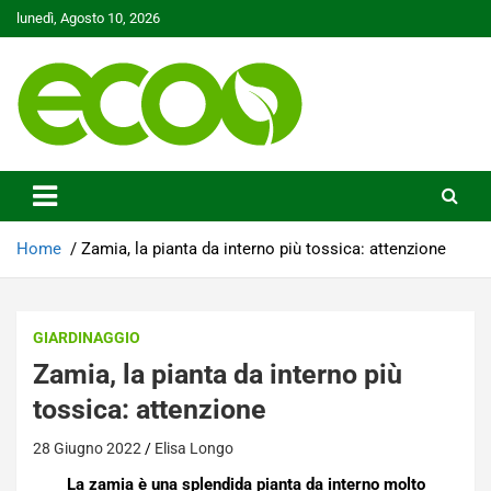
Skip
lunedì, Agosto 10, 2026
to
content
Tutelare il nostro Pianeta è la nostra priorità
Ecoo.it
Home
Zamia, la pianta da interno più tossica: attenzione
GIARDINAGGIO
Zamia, la pianta da interno più
tossica: attenzione
28 Giugno 2022
Elisa Longo
La zamia è una splendida pianta da interno molto