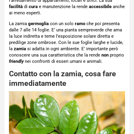
l’arredamento di appartamenti, locali e uffici. La sua
facilità
di
cura
e manutenzione la rende
accessibile
anche
ai meno esperti.
La zamia
germoglia
con un solo
ramo
che poi presenta
dalle 7 alle 14 foglie. E’ una pianta sempreverde che ama
la luce indiretta e teme l’esposizione solare diretta e
predilige zone ombrose. Con le sue foglie larghe e lucide,
la
zamia
si adatta in ogni ambiente. E’ importante però
conoscere una sua caratteristica che la rende
non
proprio
friendly
nei confronti di esseri umani e animali.
Contatto con la zamia, cosa fare
immediatamente