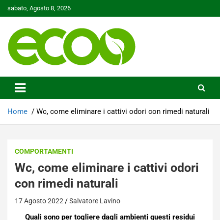
Skip
sabato, Agosto 8, 2026
to
content
Tutelare il nostro Pianeta è la nostra priorità
Ecoo.it
Home
Wc, come eliminare i cattivi odori con rimedi naturali
COMPORTAMENTI
Wc, come eliminare i cattivi odori
con rimedi naturali
17 Agosto 2022
Salvatore Lavino
Quali sono per togliere dagli ambienti questi residui