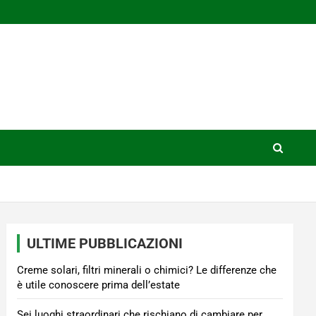
ULTIME PUBBLICAZIONI
Creme solari, filtri minerali o chimici? Le differenze che
è utile conoscere prima dell’estate
Sei luoghi straordinari che rischiano di cambiare per