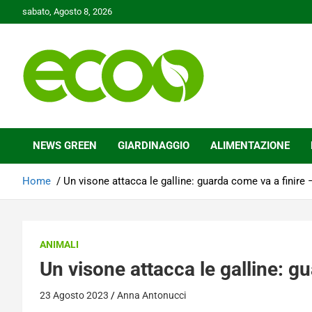
Skip
sabato, Agosto 8, 2026
to
content
Tutelare il nostro Pianeta è la nostra priorità
Ecoo.it
NEWS GREEN
GIARDINAGGIO
ALIMENTAZIONE
Home
Un visone attacca le galline: guarda come va a finire
ANIMALI
Un visone attacca le galline: g
23 Agosto 2023
Anna Antonucci