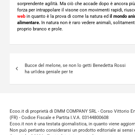
sorprendente agilità. Ma ciò che accade dopo è ancora più 
forza per intrappolare il visone con movimenti rapidi, riusc
web
in quanto è la prova di come la natura ed
il mondo ani
alimentare.
In natura non è raro vedere animali, solitament
proprio branco e prole.
Navigazione
Bucce del melone, se non lo getti Benedetta Rossi
articoli
ha un’idea geniale per te
Ecoo.it di proprietà di DMM COMPANY SRL - Corso Vittorio Ema
(FR) - Codice Fiscale e Partita I.V.A. 03144800608
Ecoo.it non è una testata giornalistica, in quanto viene aggior
Non può pertanto considerarsi un prodotto editoriale ai sensi 