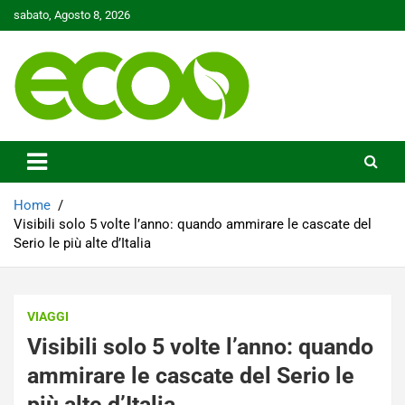
Skip
sabato, Agosto 8, 2026
to
content
Tutelare il nostro Pianeta è la nostra priorità
Ecoo.it
Home
Visibili solo 5 volte l’anno: quando ammirare le cascate del
Serio le più alte d’Italia
VIAGGI
Visibili solo 5 volte l’anno: quando
ammirare le cascate del Serio le
più alte d’Italia