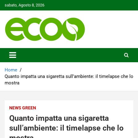
Skip
sabato, Agosto 8, 2026
to
content
Tutelare il nostro Pianeta è la nostra priorità
Ecoo.it
Home
Quanto impatta una sigaretta sull’ambiente: il timelapse che lo
mostra
NEWS GREEN
Quanto impatta una sigaretta
sull’ambiente: il timelapse che lo
mostra