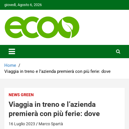
Skip
giovedì, Agosto 6, 2026
to
content
Tutelare il nostro Pianeta è la nostra priorità
Ecoo.it
Home
Viaggia in treno e l’azienda premierà con più ferie: dove
NEWS GREEN
Viaggia in treno e l’azienda
premierà con più ferie: dove
16 Luglio 2023
Marco Spartà