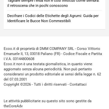
Tagliare sempre l’erba non è così innocuo come sembra:
il retroscena che in pochi conoscono
Decifrare i Codici delle Etichette degli Agrumi: Guida per
Identificare le Bucce Non Commestibili
Ecoo.it di proprietà di DMM COMPANY SRL - Corso Vittorio
Emanuele II, 13, 03018 Paliano (FR) - Codice Fiscale e Partita
I.V.A. 03144800608
Ecoo.it non è una testata giornalistica, in quanto viene
aggiornato senza alcuna periodicità. Non può pertanto
considerarsi un prodotto editoriale ai sensi della legge n. 62
del 07.03.2001
Copyright ©2026 - Tutti i diritti riservati -
Contattaci
Le attività pubblicitarie su questo sito sono gestite da
theCoreAdv