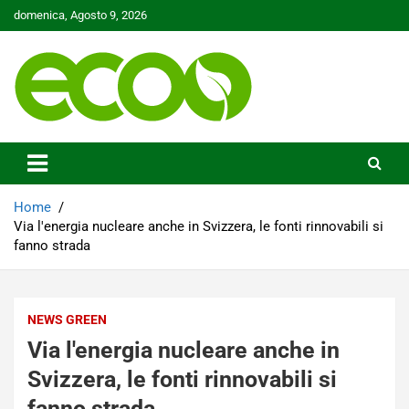
Skip
domenica, Agosto 9, 2026
to
content
Tutelare il nostro Pianeta è la nostra priorità
Ecoo.it
Home
Via l'energia nucleare anche in Svizzera, le fonti rinnovabili si
fanno strada
NEWS GREEN
Via l'energia nucleare anche in
Svizzera, le fonti rinnovabili si
fanno strada