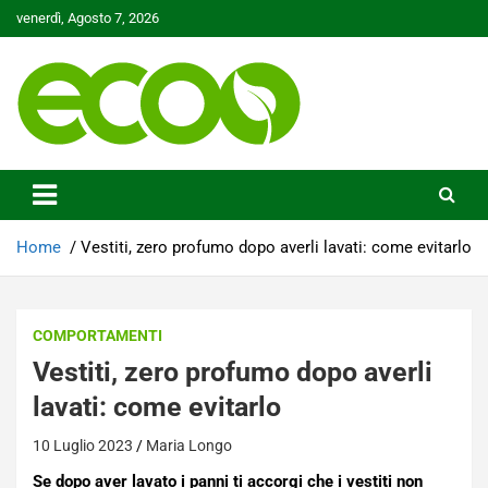
Skip
venerdì, Agosto 7, 2026
to
content
Tutelare il nostro Pianeta è la nostra priorità
Ecoo.it
Home
Vestiti, zero profumo dopo averli lavati: come evitarlo
COMPORTAMENTI
Vestiti, zero profumo dopo averli
lavati: come evitarlo
10 Luglio 2023
Maria Longo
Se dopo aver lavato i panni ti accorgi che i vestiti non