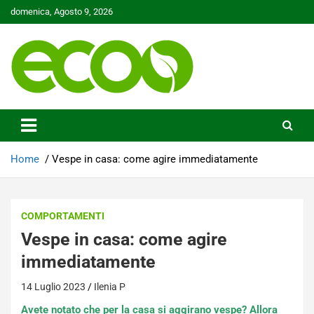
Skip
domenica, Agosto 9, 2026
to
content
Tutelare il nostro Pianeta è la nostra priorità
Ecoo.it
Home
Vespe in casa: come agire immediatamente
COMPORTAMENTI
Vespe in casa: come agire
immediatamente
14 Luglio 2023
Ilenia P
Avete notato che per la casa si aggirano vespe? Allora