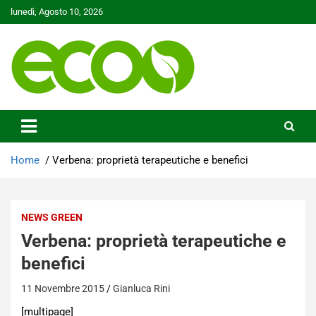
Skip
lunedì, Agosto 10, 2026
to
content
Tutelare il nostro Pianeta è la nostra priorità
Ecoo.it
Home
Verbena: proprietà terapeutiche e benefici
NEWS GREEN
Verbena: proprietà terapeutiche e
benefici
11 Novembre 2015
Gianluca Rini
[multipage]