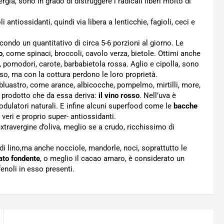
ergia, sono in grado di distruggere i radicali liberi molto di
li antiossidanti, quindi via libera a lenticchie, fagioli, ceci e
econdo un quantitativo di circa 5-6 porzioni al giorno. Le
o
, come spinaci, broccoli, cavolo verza, bietole. Ottimi anche
i, pomodori, carote, barbabietola rossa. Aglio e cipolla, sono
o, ma con la cottura perdono le loro proprietà.
l bluastro, come arance, albicocche, pompelmo, mirtilli, more,
il prodotto che da essa deriva:
il vino rosso
. Nell’uva è
odulatori naturali. E infine alcuni superfood come le
bacche
i veri e proprio super- antiossidanti.
extravergine d’oliva, meglio se a crudo, ricchissimo di
 di lino,ma anche nocciole, mandorle, noci, soprattutto le
ato fondente
, o meglio il cacao amaro, è considerato un
enoli in esso presenti.