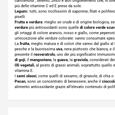
carotenoidi , selenio, zinco e altri oligoelementi che, in sin
più delle vitamine C ed E prese da sole.
Legum
i: tutti, sono ricchissimi di saponine, fitati e polifeno
piselli
Frutta e verdura
: meglio se crude e di origine biologica, s
verdure
più antiossidanti sono quelle
di colore verde scur
gli ortaggi di colore arancio, rosso e giallo, come peperon
un’eccezione alle verdure colorate: vanno consumate spess
La
frutta
, meglio matura e di colori che vanno dal giallo a
pesche e la buonissima
uva
, nera piuttosto che bianca, e 
presente il
resveratrolo
, uno dei più significativi immunom
di goji
, il
mangostano
, la
guava
, la
graviola
, considerati de
Oli vegetali
, al posto di grassi animali, soprattutto quello 
vitamina E.
I
semi oleosi
, come quelli di sesamo, di girasole, di chia o
Pecan
, sono un concentrato di benessere; anche il
cioccol
alimento antiossidante grazie all’elevato contenuto di polif
Navigazione