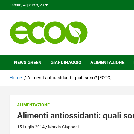
Skip
sabato, Agosto 8, 2026
to
content
Tutelare il nostro Pianeta è la nostra priorità
Ecoo.it
NEWS GREEN
GIARDINAGGIO
ALIMENTAZIONE
Home
Alimenti antiossidanti: quali sono? [FOTO]
ALIMENTAZIONE
Alimenti antiossidanti: quali s
15 Luglio 2014
Marzia Giupponi