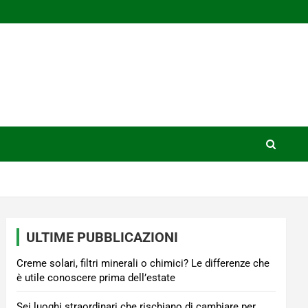
ULTIME PUBBLICAZIONI
Creme solari, filtri minerali o chimici? Le differenze che
è utile conoscere prima dell’estate
Sei luoghi straordinari che rischiano di cambiare per