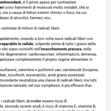
 antiossidant
i, è il primo passo per contrastare
beri
sono frammenti di molecole molto instabili, che si
sia a causa di fattori esterni chimici o fisici, tra cui
buso di alcoolici, farmaci, ecc..
entinaia di milioni di radicali liberi.
pidamente, creando a loro volta nuovi radicali liberi con
eparabile le cellule,
colpendo prima di tutto i grassi della
 che siano coinvolti nell’
invecchiamento precoce
, nella
tie degenerative: cardiovascolari, infiammazioni, demenza,
rganizzare completamente il proprio regime alimentare in
 isoflavoni, catechine e polifenoli vari, carotenoidi (licopene,
rbati, tocoferoli, resveratrolo, acidi grassi essenziali
iossidante neutralizza una classe di radicali liberi, ma tutti
azione naturale, nel suo complesso, è più efficace d’un
 radicali liberi, dovrebbe essere ricca di:
rale, secondo recenti studi, è ricco di vitamina E, vitamine B,