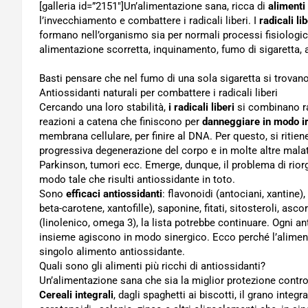
[galleria id=”2151″]Un’alimentazione sana, ricca di
alimenti
l’invecchiamento e combattere i radicali liberi. I
radicali li
formano nell’organismo sia per normali processi fisiologici, 
alimentazione scorretta, inquinamento, fumo di sigaretta, a
Basti pensare che nel fumo di una sola sigaretta si trovano c
Antiossidanti naturali per combattere i radicali liberi
Cercando una loro stabilità,
i radicali liberi
si combinano ra
reazioni a catena che finiscono per
danneggiare in modo irr
membrana cellulare, per finire al DNA. Per questo, si ritiene
progressiva degenerazione del corpo e in molte altre malat
Parkinson, tumori ecc. Emerge, dunque, il problema di rio
modo tale che risulti antiossidante in toto.
Sono
efficaci antiossidanti
: flavonoidi (antociani, xantine),
beta-carotene, xantofille), saponine, fitati, sitosteroli, asco
(linolenico, omega 3), la lista potrebbe continuare. Ogni ant
insieme agiscono in modo sinergico. Ecco perché l’aliment
singolo alimento antiossidante.
Quali sono gli alimenti più ricchi di antiossidanti?
Un’alimentazione sana che sia la miglior protezione contro i
Cereali integrali
, dagli spaghetti ai biscotti, il grano integ