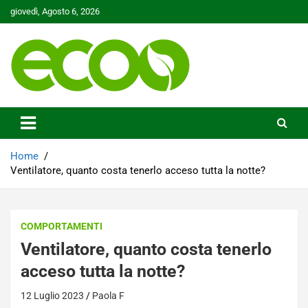
Skip
giovedì, Agosto 6, 2026
to
content
Tutelare il nostro Pianeta è la nostra priorità
Ecoo.it
Home
Ventilatore, quanto costa tenerlo acceso tutta la notte?
COMPORTAMENTI
Ventilatore, quanto costa tenerlo
acceso tutta la notte?
12 Luglio 2023
Paola F