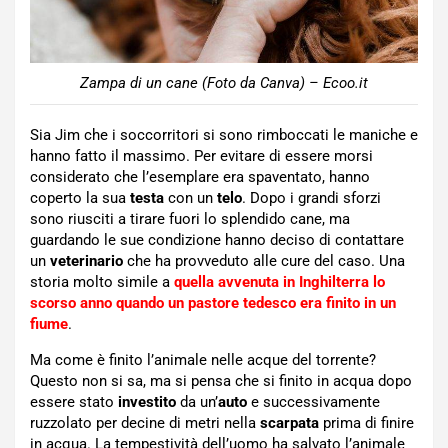
Zampa di un cane (Foto da Canva) – Ecoo.it
Sia Jim che i soccorritori si sono rimboccati le maniche e
hanno fatto il massimo. Per evitare di essere morsi
considerato che l’esemplare era spaventato, hanno
coperto la sua
testa
con un
telo
. Dopo i grandi sforzi
sono riusciti a tirare fuori lo splendido cane, ma
guardando le sue condizione hanno deciso di contattare
un
veterinario
che ha provveduto alle cure del caso. Una
storia molto simile a
quella avvenuta in Inghilterra lo
scorso anno quando un pastore tedesco era finito in un
fiume
.
Ma come è finito l’animale nelle acque del torrente?
Questo non si sa, ma si pensa che si finito in acqua dopo
essere stato
investito
da un’
auto
e successivamente
ruzzolato per decine di metri nella
scarpata
prima di finire
in acqua. La tempestività dell’uomo ha salvato l’animale