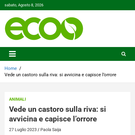
Skip
sabato, Agosto 8, 2026
to
content
Tutelare il nostro Pianeta è la nostra priorità
Ecoo.it
Home
Vede un castoro sulla riva: si avvicina e capisce l’orrore
ANIMALI
Vede un castoro sulla riva: si
avvicina e capisce l’orrore
27 Luglio 2023
Paola Saija