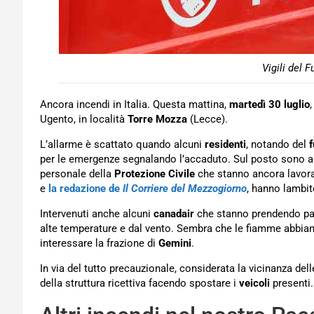
Vigili del F
Ancora incendi in Italia. Questa mattina,
martedì 30 luglio
Ugento, in località
Torre Mozza
(Lecce).
L’allarme è scattato quando alcuni
residenti
, notando del
per le emergenze segnalando l’accaduto. Sul posto sono arr
personale della
Protezione Civile
che stanno ancora lavora
e
la redazione de
Il Corriere del Mezzogiorno
, hanno lambi
Intervenuti anche alcuni
canadair
che stanno prendendo part
alte temperature e dal vento. Sembra che le fiamme abbia
interessare la frazione di
Gemini
.
In via del tutto precauzionale, considerata la vicinanza dell
della struttura ricettiva facendo spostare i
veicoli
presenti.