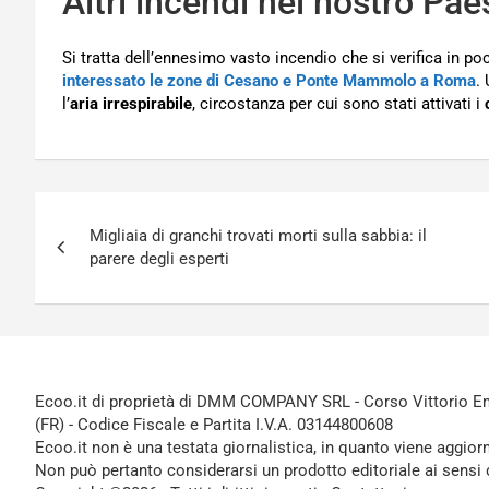
Altri incendi nel nostro Pae
Si tratta dell’ennesimo vasto incendio che si verifica in po
interessato le zone di Cesano e Ponte Mammolo a Roma
.
l’
aria
irrespirabile
, circostanza per cui sono stati attivati i
Navigazione
Migliaia di granchi trovati morti sulla sabbia: il
articoli
parere degli esperti
Ecoo.it di proprietà di DMM COMPANY SRL - Corso Vittorio Ema
(FR) - Codice Fiscale e Partita I.V.A. 03144800608
Ecoo.it non è una testata giornalistica, in quanto viene aggior
Non può pertanto considerarsi un prodotto editoriale ai sensi 