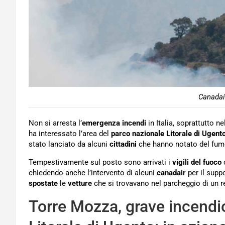
Canadair
Non si arresta l’
emergenza
incendi
in Italia, soprattutto ne
ha interessato l’area del
parco nazionale
Litorale
di Ugent
stato lanciato da alcuni
cittadini
che hanno notato del fumo 
Tempestivamente sul posto sono arrivati i
vigili del fuoco
chiedendo anche l’intervento di alcuni
canadair
per il supp
spostate
le
vetture
che si trovavano nel parcheggio di un res
Torre Mozza, grave incendi