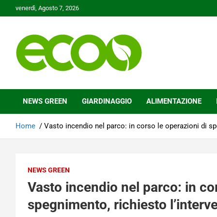
Skip
venerdì, Agosto 7, 2026
to
content
Tutelare il nostro Pianeta è la nostra priorità
Ecoo.it
NEWS GREEN
GIARDINAGGIO
ALIMENTAZIONE
Home
Vasto incendio nel parco: in corso le operazioni di sp
NEWS GREEN
Vasto incendio nel parco: in co
spegnimento, richiesto l’interv