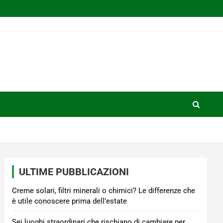
ULTIME PUBBLICAZIONI
Creme solari, filtri minerali o chimici? Le differenze che
è utile conoscere prima dell’estate
Sei luoghi straordinari che rischiano di cambiare per