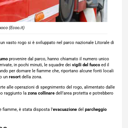
uoco (Ecoo.it)
, un vasto rogo si è sviluppato nel parco nazionale Litorale di
fumo
provenire dal parco, hanno chiamato il numero unico
ivate, in pochi minuti, le squadre dei
vigili del fuoco
ed il
ndo per domare le fiamme che, riportano alcune fonti locali
to un
resort
della zona.
e alle operazioni di spegnimento del rogo, alimentato dalle
no raggiunto la
zona collinare
dell’area protetta e potrebbero
e fiamme, è stata disposta l’
evacuazione
del
parcheggio