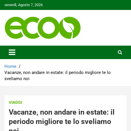
Skip
venerdì, Agosto 7, 2026
to
content
Tutelare il nostro Pianeta è la nostra priorità
Ecoo.it
Home
Vacanze, non andare in estate: il periodo migliore te lo
sveliamo noi
VIAGGI
Vacanze, non andare in estate: il
periodo migliore te lo sveliamo
noi