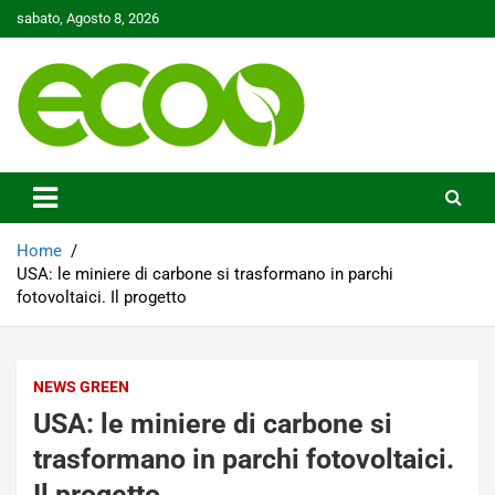
Skip
sabato, Agosto 8, 2026
to
content
Tutelare il nostro Pianeta è la nostra priorità
Ecoo.it
Home
USA: le miniere di carbone si trasformano in parchi
fotovoltaici. Il progetto
NEWS GREEN
USA: le miniere di carbone si
trasformano in parchi fotovoltaici.
Il progetto