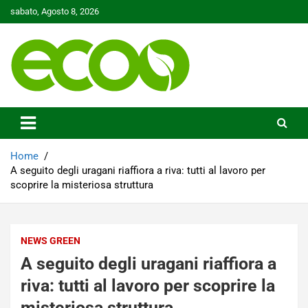
Skip
sabato, Agosto 8, 2026
to
content
Tutelare il nostro Pianeta è la nostra priorità
Ecoo.it
Home
A seguito degli uragani riaffiora a riva: tutti al lavoro per
scoprire la misteriosa struttura
NEWS GREEN
A seguito degli uragani riaffiora a
riva: tutti al lavoro per scoprire la
misteriosa struttura