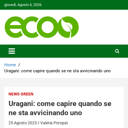
Skip
giovedì, Agosto 6, 2026
to
content
Tutelare il nostro Pianeta è la nostra priorità
Ecoo.it
Home
Uragani: come capire quando se ne sta avvicinando uno
NEWS GREEN
Uragani: come capire quando se
ne sta avvicinando uno
25 Agosto 2023
Valeria Poropat