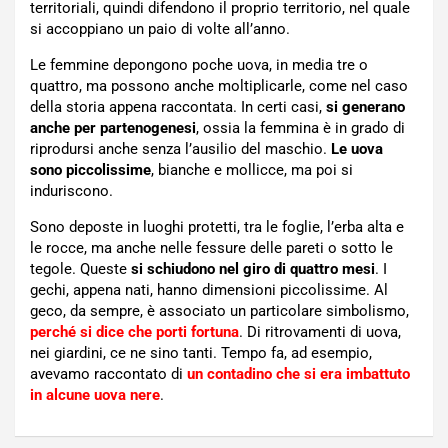
territoriali, quindi difendono il proprio territorio, nel quale
si accoppiano un paio di volte all’anno.
Le femmine depongono poche uova, in media tre o
quattro, ma possono anche moltiplicarle, come nel caso
della storia appena raccontata. In certi casi,
si generano
anche per partenogenesi
, ossia la femmina è in grado di
riprodursi anche senza l’ausilio del maschio.
Le uova
sono piccolissime
, bianche e mollicce, ma poi si
induriscono.
Sono deposte in luoghi protetti, tra le foglie, l’erba alta e
le rocce, ma anche nelle fessure delle pareti o sotto le
tegole. Queste
si schiudono nel giro di quattro mesi
. I
gechi, appena nati, hanno dimensioni piccolissime. Al
geco, da sempre, è associato un particolare simbolismo,
perché si dice che porti fortuna
. Di ritrovamenti di uova,
nei giardini, ce ne sino tanti. Tempo fa, ad esempio,
avevamo raccontato di
un contadino che si era imbattuto
in alcune uova nere
.