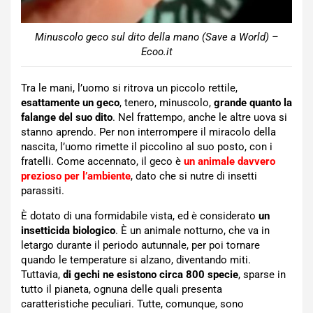
Minuscolo geco sul dito della mano (Save a World) –
Ecoo.it
Tra le mani, l’uomo si ritrova un piccolo rettile,
esattamente un geco
, tenero, minuscolo,
grande quanto la
falange del suo dito
. Nel frattempo, anche le altre uova si
stanno aprendo. Per non interrompere il miracolo della
nascita, l’uomo rimette il piccolino al suo posto, con i
fratelli. Come accennato, il geco è
un animale davvero
prezioso per l’ambiente
, dato che si nutre di insetti
parassiti.
È dotato di una formidabile vista, ed è considerato
un
insetticida biologico
. È un animale notturno, che va in
letargo durante il periodo autunnale, per poi tornare
quando le temperature si alzano, diventando miti.
Tuttavia,
di gechi ne esistono circa 800 specie
, sparse in
tutto il pianeta, ognuna delle quali presenta
caratteristiche peculiari. Tutte, comunque, sono