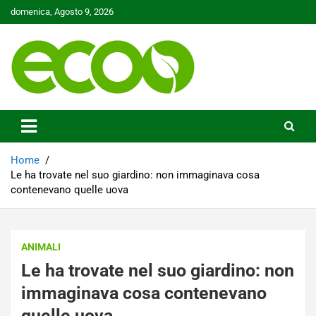
Skip
domenica, Agosto 9, 2026
to
content
Tutelare il nostro Pianeta è la nostra priorità
Ecoo.it
Home
Le ha trovate nel suo giardino: non immaginava cosa
contenevano quelle uova
ANIMALI
Le ha trovate nel suo giardino: non
immaginava cosa contenevano
quelle uova