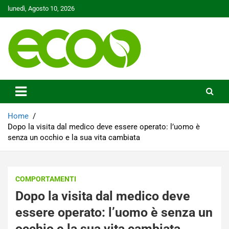
Skip
lunedì, Agosto 10, 2026
to
content
Tutelare il nostro Pianeta è la nostra priorità
Ecoo.it
Home
Dopo la visita dal medico deve essere operato: l’uomo è
senza un occhio e la sua vita cambiata
COMPORTAMENTI
Dopo la visita dal medico deve
essere operato: l’uomo è senza un
occhio e la sua vita cambiata