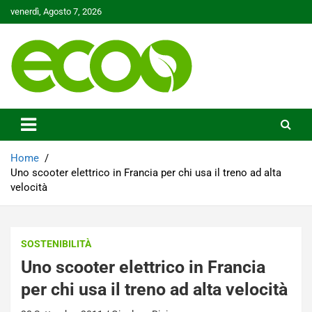
Skip
venerdì, Agosto 7, 2026
to
content
Tutelare il nostro Pianeta è la nostra priorità
Ecoo.it
Home
Uno scooter elettrico in Francia per chi usa il treno ad alta
velocità
SOSTENIBILITÀ
Uno scooter elettrico in Francia
per chi usa il treno ad alta velocità