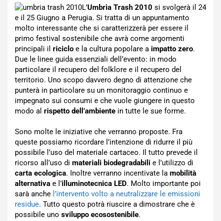
L’
Umbria Trash 2010
si svolgerà il 24
e il 25 Giugno a Perugia. Si tratta di un appuntamento
molto interessante che si caratterizzerà per essere il
primo festival sostenibile che avrà come argomenti
principali il
riciclo
e la cultura popolare a
impatto zero
.
Due le linee guida essenziali dell’evento: in modo
particolare il recupero del folklore e il recupero del
territorio. Uno scopo davvero degno di attenzione che
punterà in particolare su un monitoraggio continuo e
impegnato sui consumi e che vuole giungere in questo
modo al
rispetto dell’ambiente
in tutte le sue forme.
Sono molte le iniziative che verranno proposte. Fra
queste possiamo ricordare l’intenzione di ridurre il più
possibile l’uso del materiale cartaceo. Il tutto prevede il
ricorso all’uso di
materiali biodegradabili
e l’utilizzo di
carta ecologica
. Inoltre verranno incentivate la
mobilità
alternativa
e l’
illuminotecnica LED
. Molto importante poi
sarà anche
l’intervento volto a neutralizzare le emissioni
residue
. Tutto questo potrà riuscire a dimostrare che è
possibile uno
sviluppo ecosostenibile
.