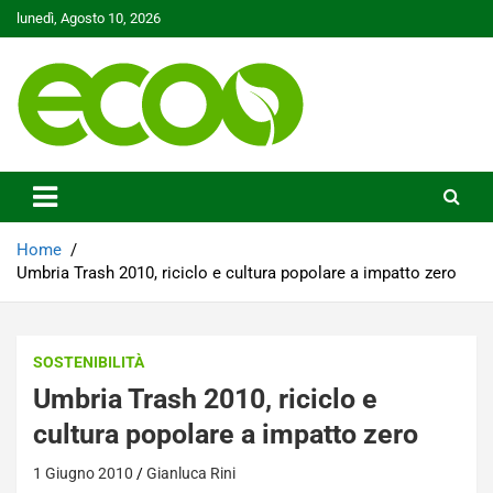
Skip
lunedì, Agosto 10, 2026
to
content
Tutelare il nostro Pianeta è la nostra priorità
Ecoo.it
Home
Umbria Trash 2010, riciclo e cultura popolare a impatto zero
SOSTENIBILITÀ
Umbria Trash 2010, riciclo e
cultura popolare a impatto zero
1 Giugno 2010
Gianluca Rini