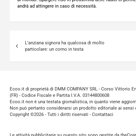
andrà ad attingere in caso di necessità.
Navigazione
L’anziana signora ha qualcosa di molto
articoli
particolare: un corno in testa
Ecoo.it di proprietà di DMM COMPANY SRL - Corso Vittorio Ema
(FR) - Codice Fiscale e Partita I.V.A. 03144800608
Ecoo.it non è una testata giornalistica, in quanto viene aggior
Non può pertanto considerarsi un prodotto editoriale ai sensi 
Copyright ©2026 - Tutti i diritti riservati -
Contattaci
Le attività pubblicitarie su questo sito sono gestite da theCo