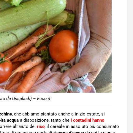
oto da Unsplash) – Ecoo.it
cchine
, che abbiamo piantato anche a inizio estate, si
lta acqua
a disposizione, tanto che
i contadini hanno
correre all’aiuto del
riso
, il cereale in assoluto più consumato
tterà di creare una sorta di
riserva d’acqua
da cui la pianta