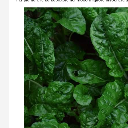
Per piantare le barbabietole nel modo migliore bisognerà d