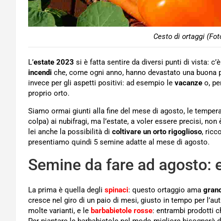
Cesto di ortaggi (Fot
L’
estate 2023
si è fatta sentire da diversi punti di vista: c’è
incendi
che, come ogni anno, hanno devastato una buona par
invece per gli aspetti positivi: ad esempio le
vacanze
o, pe
proprio orto.
Siamo ormai giunti alla fine del mese di agosto, le temperat
colpa) ai nubifragi, ma l’estate, a voler essere precisi, non
lei anche la possibilità di
coltivare un orto rigoglioso
, ricc
presentiamo quindi 5 semine adatte al mese di agosto.
Semine da fare ad agosto: 
La prima è quella degli
spinaci
: questo ortaggio ama
grand
cresce nel giro di un paio di mesi, giusto in tempo per l’au
molte varianti, e le
barbabietole rosse
: entrambi prodotti c