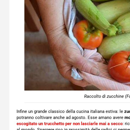
Raccolto di zucchine (F
Infine un grande classico della cucina italiana estiva: le
zu
potranno coltivare anche ad agosto. Esse amano avere
mo
escogitato un trucchetto per non lasciarle mai a secco
: ri
al mondo. Spargere riso in prossimità delle radici ci perme