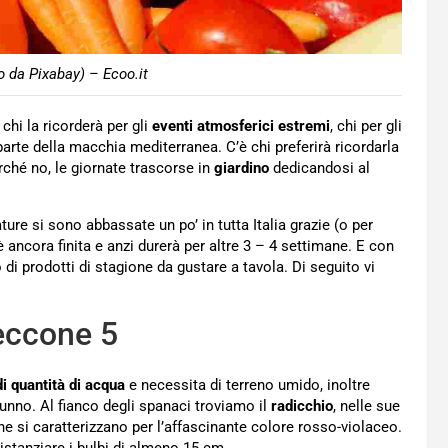
o da Pixabay) – Ecoo.it
 chi la ricorderà per gli
eventi atmosferici estremi
, chi per gli
te della macchia mediterranea. C’è chi preferirà ricordarla
rché no, le giornate trascorse in
giardino
dedicandosi al
ure si sono abbassate un po’ in tutta Italia grazie (o per
 è ancora finita e anzi durerà per altre 3 – 4 settimane. E con
o di prodotti di stagione da gustare a tavola. Di seguito vi
eccone 5
i quantità di acqua
e necessita di terreno umido, inoltre
tunno. Al fianco degli spanaci troviamo il
radicchio
, nelle sue
he si caratterizzano per l’affascinante colore rosso-violaceo.