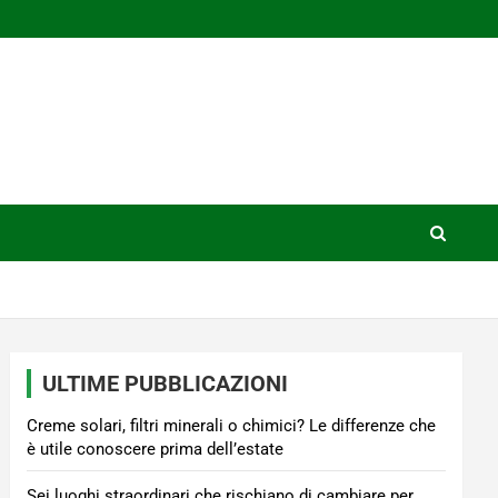
ULTIME PUBBLICAZIONI
Creme solari, filtri minerali o chimici? Le differenze che
è utile conoscere prima dell’estate
Sei luoghi straordinari che rischiano di cambiare per