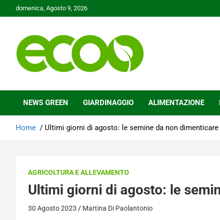
Skip
domenica, Agosto 9, 2026
to
content
Tutelare il nostro Pianeta è la nostra priorità
Ecoo.it
NEWS GREEN
GIARDINAGGIO
ALIMENTAZIONE
Home
Ultimi giorni di agosto: le semine da non dimenticare
AGRICOLTURA E ALLEVAMENTO
Ultimi giorni di agosto: le sem
30 Agosto 2023
Martina Di Paolantonio