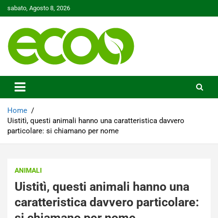
Skip
sabato, Agosto 8, 2026
to
content
Tutelare il nostro Pianeta è la nostra priorità
Ecoo.it
Home
Uistitì, questi animali hanno una caratteristica davvero
particolare: si chiamano per nome
ANIMALI
Uistitì, questi animali hanno una
caratteristica davvero particolare:
si chiamano per nome