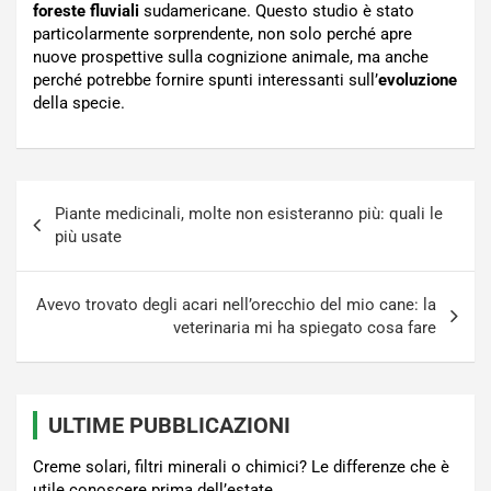
foreste fluviali
sudamericane. Questo studio è stato
particolarmente sorprendente, non solo perché apre
nuove prospettive sulla cognizione animale, ma anche
perché potrebbe fornire spunti interessanti sull’
evoluzione
della specie.
Navigazione
Piante medicinali, molte non esisteranno più: quali le
articoli
più usate
Avevo trovato degli acari nell’orecchio del mio cane: la
veterinaria mi ha spiegato cosa fare
ULTIME PUBBLICAZIONI
Creme solari, filtri minerali o chimici? Le differenze che è
utile conoscere prima dell’estate