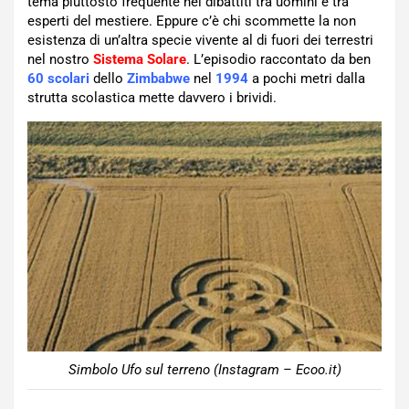
tema piuttosto frequente nei dibattiti tra uomini e tra
esperti del mestiere. Eppure c’è chi scommette la non
esistenza di un’altra specie vivente al di fuori dei terrestri
nel nostro
Sistema Solare
. L’episodio raccontato da ben
60 scolari
dello
Zimbabwe
nel
1994
a pochi metri dalla
strutta scolastica mette davvero i brividi.
Simbolo Ufo sul terreno (Instagram – Ecoo.it)