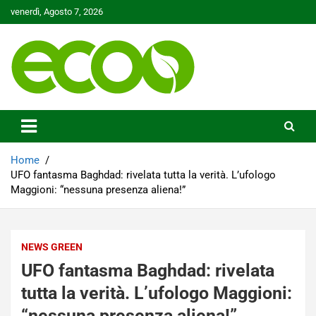
Skip
venerdì, Agosto 7, 2026
to
content
Tutelare il nostro Pianeta è la nostra priorità
Ecoo.it
Home
UFO fantasma Baghdad: rivelata tutta la verità. L’ufologo
Maggioni: “nessuna presenza aliena!”
NEWS GREEN
UFO fantasma Baghdad: rivelata
tutta la verità. L’ufologo Maggioni:
“nessuna presenza aliena!”