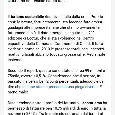
Il
turismo sostenibile
risolleva l’Italia dalla crisi! Proprio
così: la
natura
, fortunatamente, sta facendo fare grossi
guadagni alle imprese italiane che stanno ovviamente
fatturando di più. Il dato emerge in seguito alla 21^
edizione di
Ecotur
, che si sta svolgendo nel Centro
espositivo della Camera di Commercio di Chieti. Il tutto
evidenzia come nel 2010 le presenze totali negli esercizi
ricettivi ufficiali abbiano toccato grosse cifre. Vediamole
insieme.
Secondo il report, queste sono state di circa 99 milioni e
75mila, ovvero +0,51%. Considerando che il settore, in
passato, ha perso ben 2 punti percentuali, adesso c’è da
dire che
le cose stanno prendendo una piega diversa
. E
meno male!
Discutendone sotto il profilo del fatturato, l’
ecoturismo
ha
permesso di fatturare ben 10,75 miliardi di euro in tutta la
nazione (+0,34%). Tra le mete più gettonate dai turisti ci