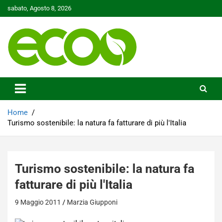
Skip
sabato, Agosto 8, 2026
to
content
Tutelare il nostro Pianeta è la nostra priorità
Ecoo.it
Home
Turismo sostenibile: la natura fa fatturare di più l'Italia
Turismo sostenibile: la natura fa
fatturare di più l'Italia
9 Maggio 2011
Marzia Giupponi