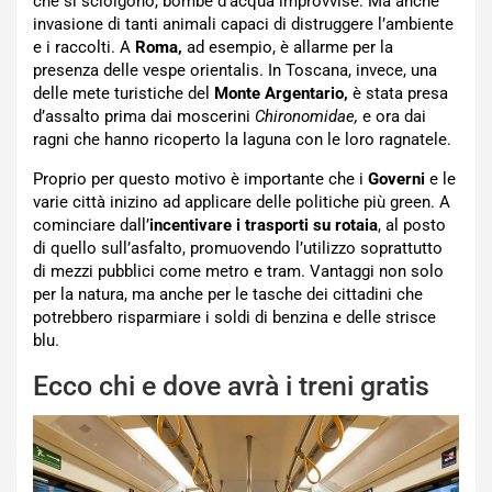
che si sciolgono, bombe d’acqua improvvise. Ma anche
invasione di tanti animali capaci di distruggere l’ambiente
e i raccolti. A
Roma,
ad esempio, è allarme per la
presenza delle vespe orientalis. In Toscana, invece, una
delle mete turistiche del
Monte Argentario,
è stata presa
d’assalto prima dai moscerini
Chironomidae,
e ora dai
ragni che hanno ricoperto la laguna con le loro ragnatele.
Proprio per questo motivo è importante che i
Governi
e le
varie città inizino ad applicare delle politiche più green. A
cominciare dall’
incentivare i trasporti su rotaia
, al posto
di quello sull’asfalto, promuovendo l’utilizzo soprattutto
di mezzi pubblici come metro e tram. Vantaggi non solo
per la natura, ma anche per le tasche dei cittadini che
potrebbero risparmiare i soldi di benzina e delle strisce
blu.
Ecco chi e dove avrà i treni gratis