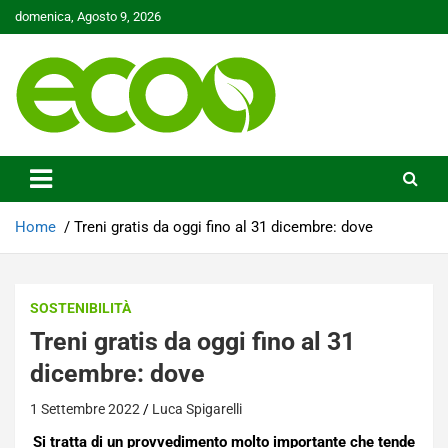
Skip
domenica, Agosto 9, 2026
to
content
Tutelare il nostro Pianeta è la nostra priorità
Ecoo.it
Home
Treni gratis da oggi fino al 31 dicembre: dove
SOSTENIBILITÀ
Treni gratis da oggi fino al 31
dicembre: dove
1 Settembre 2022
Luca Spigarelli
Si tratta di un provvedimento molto importante che tende