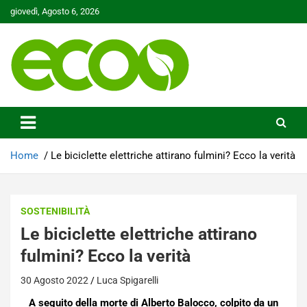
Skip
giovedì, Agosto 6, 2026
to
content
Tutelare il nostro Pianeta è la nostra priorità
Ecoo.it
Home
Le biciclette elettriche attirano fulmini? Ecco la verità
SOSTENIBILITÀ
Le biciclette elettriche attirano
fulmini? Ecco la verità
30 Agosto 2022
Luca Spigarelli
A seguito della morte di Alberto Balocco, colpito da un