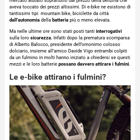
mercato aiutato soprattutto dal prezzo della benzina che
aveva toccato dei prezzi altissimi. Di e-bike ne esistono di
tantissimi tipi: mountain bike, biciclette da città
dall’autonomia
della
batteria
più o meno elevata.
Ma nelle ultime ore sono stati posti tanti
interrogativi
sulla loro
sicurezza.
Infatti dopo la prematura scomparsa
di Alberto Balocco, presidente dell’omonimo colosso
dolciario, insieme all’amico Davide Vigo entrambi colpiti
da un fulmino in molti hanno iniziato a chiedersi se questi
mezzi e le loro batterie
possano davvero attirare i fulmini
.
Le e-bike attirano i fulmini?