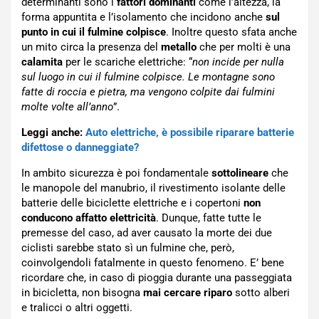
determinanti sono i
fattori dominanti
come l’altezza, la
forma appuntita e l’isolamento che incidono anche
sul
punto in cui il fulmine colpisce
. Inoltre questo sfata anche
un mito circa la presenza del
metallo
che per molti è una
calamita
per le scariche elettriche: “
non incide per nulla
sul luogo in cui il fulmine colpisce. Le montagne sono
fatte di roccia e pietra, ma vengono colpite dai fulmini
molte volte all’anno
”.
Leggi anche:
Auto elettriche, è possibile riparare batterie
difettose o danneggiate?
In ambito sicurezza è poi fondamentale
sottolineare
che
le manopole del manubrio, il rivestimento isolante delle
batterie delle biciclette elettriche e i copertoni
non
conducono affatto elettricità
. Dunque, fatte tutte le
premesse del caso, ad aver causato la morte dei due
ciclisti sarebbe stato sì un fulmine che, però,
coinvolgendoli fatalmente in questo fenomeno. E’ bene
ricordare che, in caso di pioggia durante una passeggiata
in bicicletta, non bisogna
mai cercare riparo
sotto alberi
e tralicci o altri oggetti.