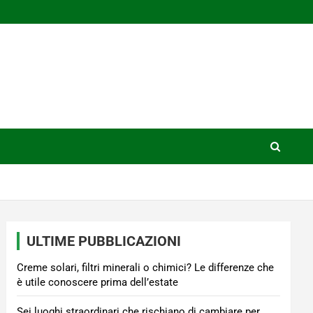
ULTIME PUBBLICAZIONI
Creme solari, filtri minerali o chimici? Le differenze che
è utile conoscere prima dell’estate
Sei luoghi straordinari che rischiano di cambiare per