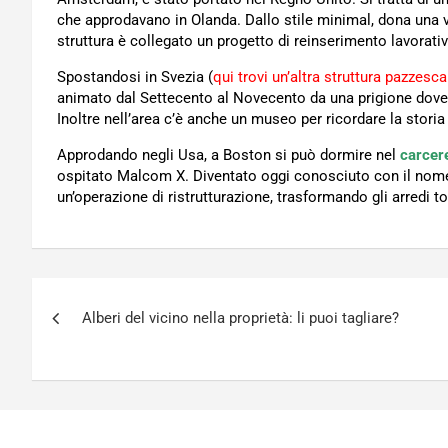
che approdavano in Olanda. Dallo stile minimal, dona una v
struttura è collegato un progetto di reinserimento lavorati
Spostandosi in Svezia (
qui trovi un’altra struttura pazzesc
animato dal Settecento al Novecento da una prigione dove 
Inoltre nell’area c’è anche un museo per ricordare la storia
Approdando negli Usa, a Boston si può dormire nel
carcere
ospitato Malcom X. Diventato oggi conosciuto con il nome d
un’operazione di ristrutturazione, trasformando gli arredi t
Navigazione
Alberi del vicino nella proprietà: li puoi tagliare?
articoli