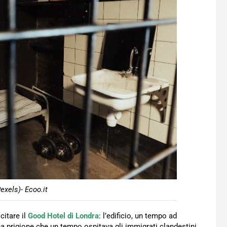
exels)- Ecoo.it
itare il
Good Hotel di Londra
: l’edificio, un tempo ad
na prigione che un tempo ospitava gli immigrati clandestini