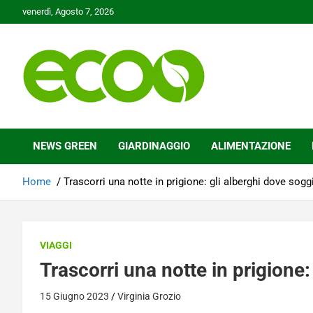
Skip
venerdì, Agosto 7, 2026
to
content
Tutelare il nostro Pianeta è la nostra priorità
Ecoo.it
NEWS GREEN
GIARDINAGGIO
ALIMENTAZIONE
Home
Trascorri una notte in prigione: gli alberghi dove sogg
VIAGGI
Trascorri una notte in prigione
15 Giugno 2023
Virginia Grozio