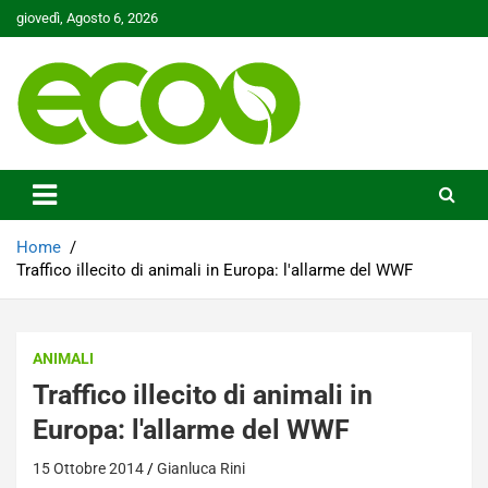
Skip
giovedì, Agosto 6, 2026
to
content
Tutelare il nostro Pianeta è la nostra priorità
Ecoo.it
Home
Traffico illecito di animali in Europa: l'allarme del WWF
ANIMALI
Traffico illecito di animali in
Europa: l'allarme del WWF
15 Ottobre 2014
Gianluca Rini