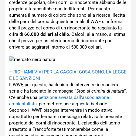
credenze popolari, che i corni di rinoceronte abbiano delle
proprietà terapeutiche non indifferenti. Per questo
aumenta il numero di coloro che sono alla ricerca illecita
delle parti del corpo di questi animali. Il WWF ci informa
che il prezzo del corno di un rinoceronte ha raggiunto la
cifra di
66.000 dollari al chilo
. Calcoli alla mano, si stima
che il prezzo per un intero corno di rinoceronte può
arrivare ad aggirarsi intorno ai 500.000 dollari.
–
RICHIAMI VIVI PER LA CACCIA: COSA SONO, LA LEGGE
E LE SANZIONI
Il WWF, per questo, ha deciso di intervenire in maniera
seria e ha lanciato la campagna “
Stop ai crimini di natura
”.
C’è anche una
petizione avviata dall’associazione
ambientalista
, per mettere fine a questa barbarie.
Secondo il WWF bisogna intervenire in modo attivo,
soprattutto per fermare i messaggi relativi alle presunte
proprietà dei corni di rinoceronte. L’episodio dell’uomo
arrestato a Francoforte testimonierebbe come la
questione stia assumendo proporzioni enormi.