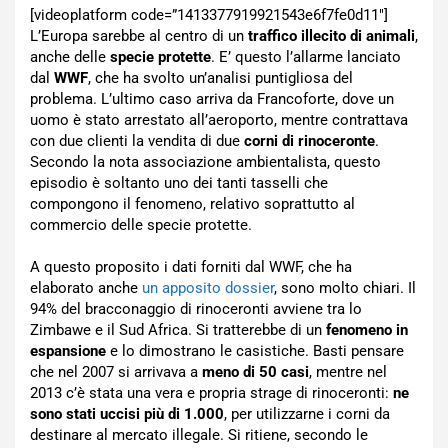
[videoplatform code=”1413377919921543e6f7fe0d11″]
L’Europa sarebbe al centro di un
traffico illecito di animali
,
anche delle
specie protette
. E’ questo l’allarme lanciato
dal
WWF
, che ha svolto un’analisi puntigliosa del
problema. L’ultimo caso arriva da Francoforte, dove un
uomo è stato arrestato all’aeroporto, mentre contrattava
con due clienti la vendita di due
corni di rinoceronte
.
Secondo la nota associazione ambientalista, questo
episodio è soltanto uno dei tanti tasselli che
compongono il fenomeno, relativo soprattutto al
commercio delle specie protette.
A questo proposito i dati forniti dal WWF, che ha
elaborato anche
un apposito dossier
, sono molto chiari. Il
94% del bracconaggio di rinoceronti avviene tra lo
Zimbawe e il Sud Africa. Si tratterebbe di un
fenomeno in
espansione
e lo dimostrano le casistiche. Basti pensare
che nel 2007 si arrivava a
meno di 50 casi
, mentre nel
2013 c’è stata una vera e propria strage di rinoceronti:
ne
sono stati uccisi più di 1.000
, per utilizzarne i corni da
destinare al mercato illegale. Si ritiene, secondo le