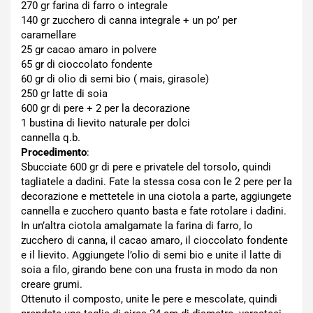
270 gr farina di farro o integrale
140 gr zucchero di canna integrale + un po’ per
caramellare
25 gr cacao amaro in polvere
65 gr di cioccolato fondente
60 gr di olio di semi bio ( mais, girasole)
250 gr latte di soia
600 gr di pere + 2 per la decorazione
1 bustina di lievito naturale per dolci
cannella q.b.
Procedimento
:
Sbucciate 600 gr di pere e privatele del torsolo, quindi
tagliatele a dadini. Fate la stessa cosa con le 2 pere per la
decorazione e mettetele in una ciotola a parte, aggiungete
cannella e zucchero quanto basta e fate rotolare i dadini.
In un’altra ciotola amalgamate la farina di farro, lo
zucchero di canna, il cacao amaro, il cioccolato fondente
e il lievito. Aggiungete l’olio di semi bio e unite il latte di
soia a filo, girando bene con una frusta in modo da non
creare grumi.
Ottenuto il composto, unite le pere e mescolate, quindi