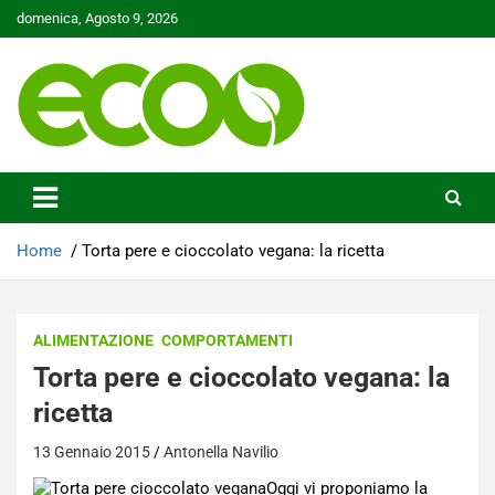
Skip
domenica, Agosto 9, 2026
to
content
Tutelare il nostro Pianeta è la nostra priorità
Ecoo.it
Home
Torta pere e cioccolato vegana: la ricetta
ALIMENTAZIONE
COMPORTAMENTI
Torta pere e cioccolato vegana: la
ricetta
13 Gennaio 2015
Antonella Navilio
Oggi vi proponiamo la