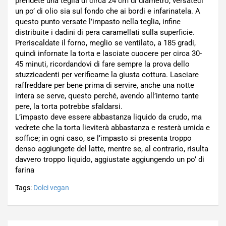
prendete una teglia di circa 24 cm di diametro, versateci
un po’ di olio sia sul fondo che ai bordi e infarinatela. A
questo punto versate l’impasto nella teglia, infine
distribuite i dadini di pera caramellati sulla superficie.
Preriscaldate il forno, meglio se ventilato, a 185 gradi,
quindi infornate la torta e lasciate cuocere per circa 30-
45 minuti, ricordandovi di fare sempre la prova dello
stuzzicadenti per verificarne la giusta cottura. Lasciare
raffreddare per bene prima di servire, anche una notte
intera se serve, questo perché, avendo all’interno tante
pere, la torta potrebbe sfaldarsi.
L’impasto deve essere abbastanza liquido da crudo, ma
vedrete che la torta lieviterà abbastanza e resterà umida e
soffice; in ogni caso, se l’impasto si presenta troppo
denso aggiungete del latte, mentre se, al contrario, risulta
davvero troppo liquido, aggiustate aggiungendo un po’ di
farina
Tags:
Dolci vegan