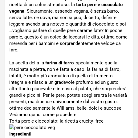
ricetta di un dolce strepitoso: la
torta pere e cioccolato
vegana
. Sicuramente, essendo vegana, è senza burro,
senza latte, né uova, ma non si può, di certo, definire
leggera avendo una notevole quantità di cioccolato e poi
…vogliamo parlare di quelle pere caramellate? In poche
parole, questo è un dolce da leccarsi le dita, ottima come
merenda per i bambini e sorprendentemente veloce da
fare.
La scelta della la
farina di farro
, specialmente quella
macinata a pietra, non è fatta a caso: la farina di farro,
infatti, è molto più aromatica di quella di frumento
integrale e rilascia un gradevole profumo ed un gusto
altrettanto piacevole e intenso al palato, che sorprenderà
grandi e piccini. Per le pere, potete scegliere tra le varietà
presenti, ma dipende univocamente dal vostro gusto:
ottime decisamente le Williams, belle, dolci e succose.
Vediamo quindi come procedere!
Torta pere e cioccolato: la ricetta cruelty- free
Ingredienti
: