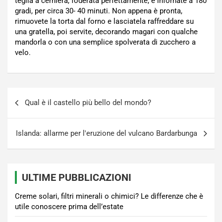
teglia a cerniera, foderata perfettamente, e infornate a 180
gradi, per circa 30- 40 minuti. Non appena è pronta,
rimuovete la torta dal forno e lasciatela raffreddare su
una gratella, poi servite, decorando magari con qualche
mandorla o con una semplice spolverata di zucchero a
velo.
Navigazione
Qual è il castello più bello del mondo?
articoli
Islanda: allarme per l'eruzione del vulcano Bardarbunga
ULTIME PUBBLICAZIONI
Creme solari, filtri minerali o chimici? Le differenze che è
utile conoscere prima dell’estate