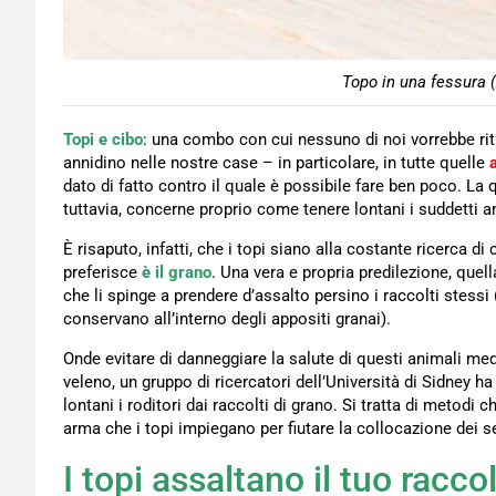
Topo in una fessura 
Topi e cibo
: una combo con cui nessuno di noi vorrebbe ritr
annidino nelle nostre case – in particolare, in tutte quelle
dato di fatto contro il quale è possibile fare ben poco. 
tuttavia, concerne proprio come tenere lontani i suddetti
È risaputo, infatti, che i topi siano alla costante ricerca di 
preferisce
è il
grano
. Una vera e propria predilezione, quell
che li spinge a prendere d’assalto persino i raccolti stessi 
conservano all’interno degli appositi granai).
Onde evitare di danneggiare la salute di questi animali medi
veleno, un gruppo di ricercatori dell’Università di Sidney 
lontani i roditori dai raccolti di grano. Si tratta di metodi
arma che i topi impiegano per fiutare la collocazione dei se
I topi assaltano il tuo racco