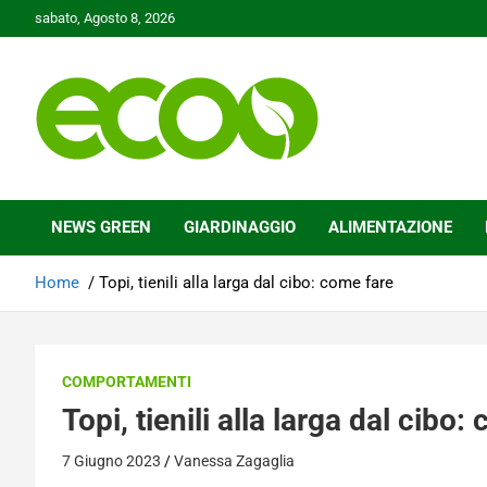
Skip
sabato, Agosto 8, 2026
to
content
Tutelare il nostro Pianeta è la nostra priorità
Ecoo.it
NEWS GREEN
GIARDINAGGIO
ALIMENTAZIONE
Home
Topi, tienili alla larga dal cibo: come fare
COMPORTAMENTI
Topi, tienili alla larga dal cibo:
7 Giugno 2023
Vanessa Zagaglia