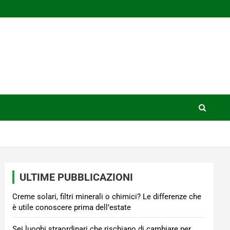
ULTIME PUBBLICAZIONI
Creme solari, filtri minerali o chimici? Le differenze che
è utile conoscere prima dell’estate
Sei luoghi straordinari che rischiano di cambiare per