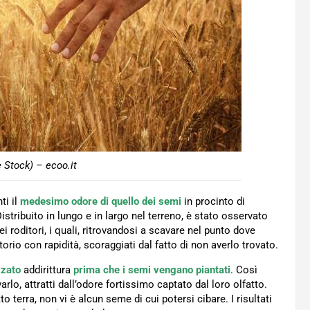
Stock) – ecoo.it
ti il
medesimo odore di quello dei semi
in procinto di
tribuito in lungo e in largo nel terreno, è stato osservato
ei roditori, i quali, ritrovandosi a scavare nel punto dove
torio con rapidità, scoraggiati dal fatto di non averlo trovato.
zzato
addirittura
prima che i semi vengano piantati
. Così
arlo, attratti dall’odore fortissimo captato dal loro olfatto.
o terra, non vi è alcun seme di cui potersi cibare. I risultati