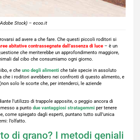
(Adobe Stock) – ecoo.it
ovarsi ad avere a che fare. Che questi piccoli roditori si
aree abitative contrassegnate dall’assenza di luce
– è un
La questione che meriterebbe un approfondimento maggiore,
 animali dal cibo che consumiamo ogni giorno.
cibo, e che
uno degli alimenti
che tale specie in assoluto
a che i roditori avrebbero nei confronti di questo alimento, e
(non solo le scorte che, per intenderci, le aziende
ante l’utilizzo di trappole apposite, o peggio ancora di
ha messo a punto
due vantaggiosi stratagemmi
per tenere
 che, come spiegato dagli esperti, puntano tutto sull’unica
mi: l’olfatto.
lto di grano? I metodi geniali