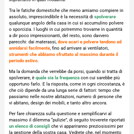
Tra le fatiche domestiche che meno amiamo compiere in
assoluto, imprescindibile è la necessità di
spolverare
qualunque angolo della casa in cui si accumulino polvere
o sporcizia. I luoghi in cui potremmo trovarne in quantità
a dir poco impressionanti, del resto, sono davvero
parecchi: dai materassi,
dove acari e polvere tendono ad
annidarsi facilmente
, fino ad arrivare ai ventilatori,
strumenti che abbiamo sfruttato al massimo durante il
periodo estivo
.
Ma la domanda che verrebbe da porsi, quando si tratta di
spolverare, è
quale sia la frequenza
con cui sarebbe più
opportuno farlo. E la risposta, come in ogni circostanza, è
che ciò dipende da una lunga serie di fattori: tempo che
passiamo nelle nostre abitazioni, numero di persone che
vi abitano, design dei mobili, e tanto altro ancora.
Per fare chiarezza sulla questione e semplificarvi al
massimo il dilemma “pulizie”, di seguito troverete riportati
un elenco
di consigli
che vi appariranno preziosissimi per
la gestione della vostra casa. Vedrete che, nel momento