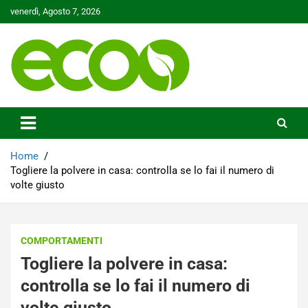
Skip
venerdì, Agosto 7, 2026
to
content
Tutelare il nostro Pianeta è la nostra priorità
Ecoo.it
Home
Togliere la polvere in casa: controlla se lo fai il numero di
volte giusto
COMPORTAMENTI
Togliere la polvere in casa:
controlla se lo fai il numero di
volte giusto