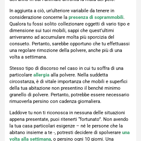
In aggiunta a ciò, un’ulteriore variabile da tenere in
considerazione concerne la
presenza di soprammobili
.
Qualora tu fossi solito collezionare oggetti di vario tipo e
dimensione sui tuoi mobili, sappi che quest’ultimi
arriveranno ad accumulare molta più sporcizia del
consueto. Pertanto, sarebbe opportuno che tu effettuassi
una regolare rimozione della polvere, anche più di una
volta a settimana.
Stesso tipo di discorso nel caso in cui tu soffra di una
particolare
allergia
alla polvere. Nella suddetta
circostanza, è di vitale importanza che mobili e superfici
della tua abitazione non presentino il benché minimo
granello di polvere. Pertanto, potrebbe essere necessario
rimuoverla persino con cadenza giornaliera.
Laddove tu non ti riconosca in nessuna delle situazioni
appena presentate, puoi ritenerti “fortunato”. Non avendo
la tua casa particolari esigenze – né le persone che la
abitano insieme a te -, potresti decidere di spolverare
una
volta alla settimana
, o persino ogni 10 giorni. Una