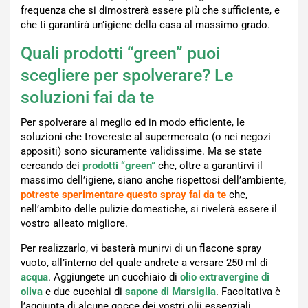
frequenza che si dimostrerà essere più che sufficiente, e
che ti garantirà un’igiene della casa al massimo grado.
Quali prodotti “green” puoi
scegliere per spolverare? Le
soluzioni fai da te
Per spolverare al meglio ed in modo efficiente, le
soluzioni che trovereste al supermercato (o nei negozi
appositi) sono sicuramente validissime. Ma se state
cercando dei
prodotti “green”
che, oltre a garantirvi il
massimo dell’igiene, siano anche rispettosi dell’ambiente,
potreste sperimentare questo spray fai da te
che,
nell’ambito delle pulizie domestiche, si rivelerà essere il
vostro alleato migliore.
Per realizzarlo, vi basterà munirvi di un flacone spray
vuoto, all’interno del quale andrete a versare 250 ml di
acqua
. Aggiungete un cucchiaio di
olio extravergine di
oliva
e due cucchiai di
sapone di Marsiglia
. Facoltativa è
l’aggiunta di alcune gocce dei vostri olii essenziali