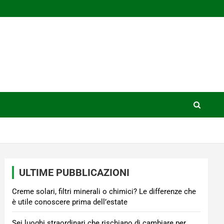
ULTIME PUBBLICAZIONI
Creme solari, filtri minerali o chimici? Le differenze che
è utile conoscere prima dell’estate
Sei luoghi straordinari che rischiano di cambiare per