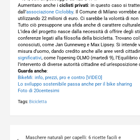
Aumentano anche i
ciclisti privati
: in questo caso si trat
dall’
associazione Ciclobby
. Il Comune di Milano vorrebbe a
utilizzando 22 milioni di euro. Ci sarebbe la volontà di non
Tutto ciò presuppone una sfida anche di carattere culturale,
L’idea del progetto nasce dalla necessità di offrire degli 
conferenze legati alla filosofia della bicicletta. Trovano co
conosciuti, come Jan Gunneweg e Max Lipsey. Si intende va
misura d’uomo, dando credito anche alle aree verdi cittadi
significativi
, come l’opening OLMO (martedì 9), l’Equilibrio 
l’intervento di diverse autorità cittadine ed un’esposizione
Guarda anche
:
BikeMi: info, prezzi, pro e contro [VIDEO]
Lo sviluppo sostenibile passa anche per il bike sharing
Foto di 20centesimi
Tags:
Bicicletta
Navigazione
Maschere naturali per capelli: 6 ricette facili e