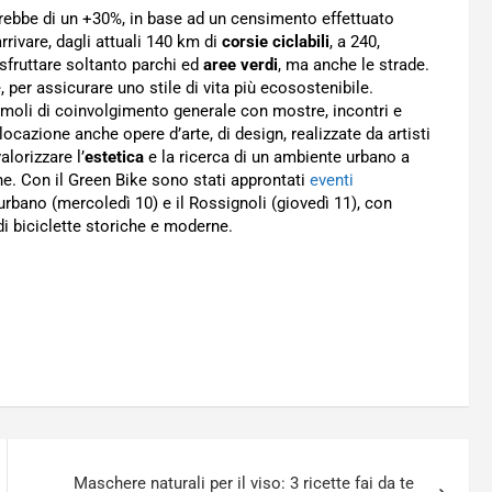
terebbe di un +30%, in base ad un censimento effettuato
rrivare, dagli attuali 140 km di
corsie ciclabili
, a 240,
 sfruttare soltanto parchi ed
aree verdi
, ma anche le strade.
 per assicurare uno stile di vita più ecosostenibile.
stimoli di coinvolgimento generale con mostre, incontri e
llocazione anche opere d’arte, di design, realizzate da artisti
lorizzare l’
estetica
e la ricerca di un ambiente urbano a
ne. Con il Green Bike sono stati approntati
eventi
urbano (mercoledì 10) e il Rossignoli (giovedì 11), con
 di biciclette storiche e moderne.
Maschere naturali per il viso: 3 ricette fai da te