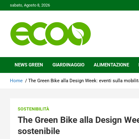
Skip
sabato, Agosto 8, 2026
to
content
Tutelare il nostro Pianeta è la nostra priorità
Ecoo.it
NEWS GREEN
GIARDINAGGIO
ALIMENTAZIONE
Home
The Green Bike alla Design Week: eventi sulla mobilit
SOSTENIBILITÀ
The Green Bike alla Design Week
sostenibile