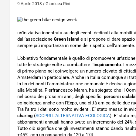
9 Aprile 2013
Gianluca Rini
un’iniziativa incentrata su degli eventi dedicati alla mobil
dall’associazione
Green Island
e si propone di dare spazi
sempre più importanza in nome del rispetto dell’ambiente.
L’obiettivo fondamentale è quello di promuovere un’azione d
tutte le strategie volte a combattere l’
inquinamento
. I mez
di primo piano nel coinvolgere un numero elevato di cittadi
Amsterdam in particolare. Anche in Italia comunque si trat
In fin dei conti l’amministrazione comunale è decisa a gioc
alla Mobilità, Pierfrancesco Maran, ha spiegato che il Com
nel corso dei prossimi anni, degli specifici
percorsi ciclabil
coincidenza anche con l’Expo, una città amica delle due ru
Tra l’altro i dati sono molto evidenti. E’ stato messo in e
sharing
(
SCOPRI L’ALTERNATIVA ECOLOGICA
). E’ stato r
abbonamenti annuali hanno avuto un incremento del 24%, quel
Tutto ciò significa che gli investimenti stanno dando risult
+45%, con un passaggio da 120 a 174.