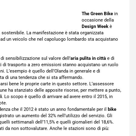
The Green Bike
in
occasione della
Design Week
è
ità sostenibile. La manifestazione è stata organizzata
o ad un veicolo che nel capoluogo lombardo sta acquistano
i sensibilizzazione sul valore dell’
aria pulita in città
e di
zi di trasporto a zero emissioni stanno acquistano un ruolo
ni. L’esempio è quello dell’Olanda in generale e di
ta di una tendenza che si sta affermando.
arsi bene le proprie carte in questo settore. L’assessore
une ha stanziato delle apposite risorse, per mettere a punto,
i
. Lo scopo è quello di arrivare ad avere entro il 2015, in
ote.
videnza che il 2012 è stato un anno fondamentale per il
bike
egistrato un aumento del 32% nell’utilizzo del servizio. Gli
li settimanali dell’11,5% e quelli giornalieri del 18,6%.
ati da non sottovalutare. Anche le stazioni sono di più: