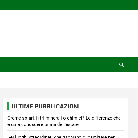
ULTIME PUBBLICAZIONI
Creme solari, filtri minerali o chimici? Le differenze che
è utile conoscere prima dell’estate
Sei luoghi straordinari che rischiano di cambiare per