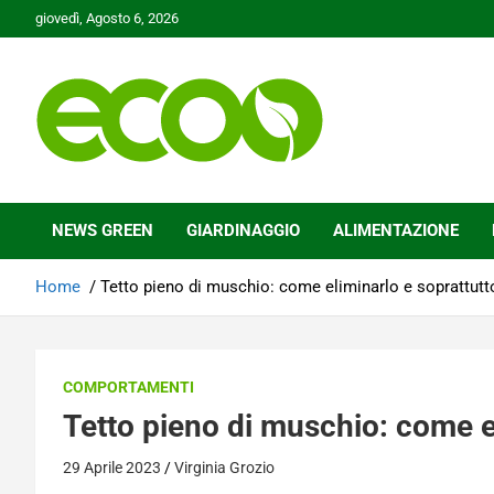
Skip
giovedì, Agosto 6, 2026
to
content
Tutelare il nostro Pianeta è la nostra priorità
Ecoo.it
NEWS GREEN
GIARDINAGGIO
ALIMENTAZIONE
Home
Tetto pieno di muschio: come eliminarlo e soprattut
COMPORTAMENTI
Tetto pieno di muschio: come e
29 Aprile 2023
Virginia Grozio