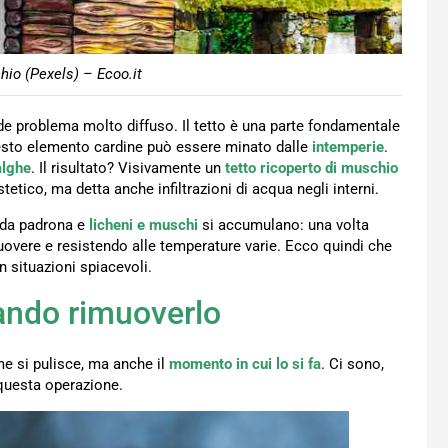
hio (Pexels) – Ecoo.it
de problema molto diffuso. Il tetto è una parte fondamentale
uesto elemento cardine può essere minato dalle
intemperie
.
alghe
. Il risultato? Visivamente un
tetto ricoperto di muschio
etico, ma detta anche infiltrazioni di acqua negli interni.
 da padrona e
licheni e muschi
si accumulano: una volta
imuovere e resistendo alle temperature varie. Ecco quindi che
in situazioni spiacevoli.
ando rimuoverlo
me si pulisce, ma anche il
momento in cui lo si fa
. Ci sono,
e questa operazione.