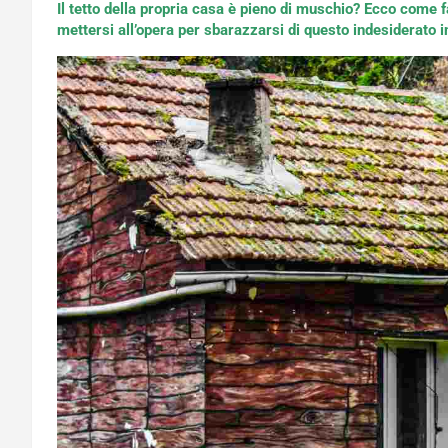
Il tetto della propria casa è pieno di muschio? Ecco come 
mettersi all’opera per sbarazzarsi di questo indesiderato in