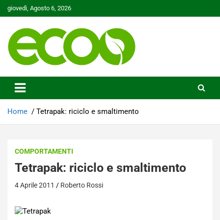
Skip
giovedì, Agosto 6, 2026
to
content
Tutelare il nostro Pianeta è la nostra priorità
Ecoo.it
Home
Tetrapak: riciclo e smaltimento
COMPORTAMENTI
Tetrapak: riciclo e smaltimento
4 Aprile 2011
Roberto Rossi