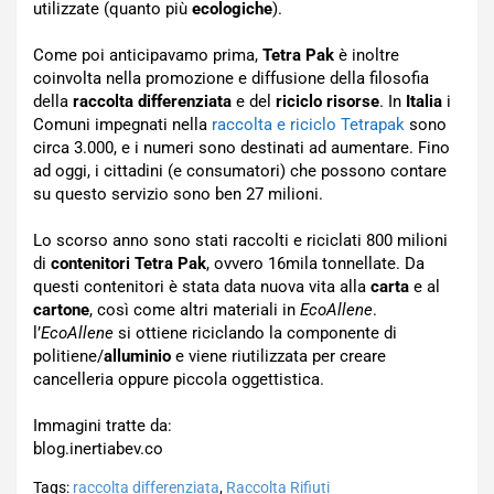
utilizzate (quanto più
ecologiche
).
Come poi anticipavamo prima,
Tetra Pak
è inoltre
coinvolta nella promozione e diffusione della filosofia
della
raccolta differenziata
e del
riciclo risorse
. In
Italia
i
Comuni impegnati nella
raccolta e riciclo Tetrapak
sono
circa 3.000, e i numeri sono destinati ad aumentare. Fino
ad oggi, i cittadini (e consumatori) che possono contare
su questo servizio sono ben 27 milioni.
Lo scorso anno sono stati raccolti e riciclati 800 milioni
di
contenitori Tetra Pak
, ovvero 16mila tonnellate. Da
questi contenitori è stata data nuova vita alla
carta
e al
cartone
, così come altri materiali in
EcoAllene
.
l’
EcoAllene
si ottiene riciclando la componente di
politiene/
alluminio
e viene riutilizzata per creare
cancelleria oppure piccola oggettistica.
Immagini tratte da:
blog.inertiabev.co
Tags:
raccolta differenziata
,
Raccolta Rifiuti