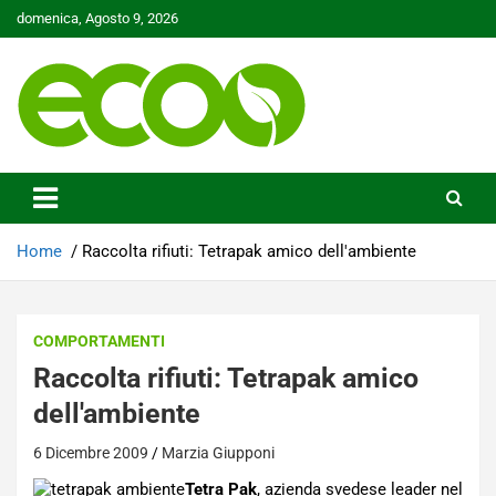
Skip
domenica, Agosto 9, 2026
to
content
Tutelare il nostro Pianeta è la nostra priorità
Ecoo.it
Home
Raccolta rifiuti: Tetrapak amico dell'ambiente
COMPORTAMENTI
Raccolta rifiuti: Tetrapak amico
dell'ambiente
6 Dicembre 2009
Marzia Giupponi
Tetra Pak
, azienda svedese leader nel