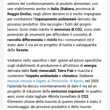
settore del confezionamento di prodotti alimentari, con
uno stabilimento anche in
Italia
(
Rubiera
, provincia di
Reggio Emilia
), negli ultimi decenni si è molto impegnata
per combattere l’
inquinamento ambientale
derivato dai
processi produttivi. Ora raccoglie i frutti del proprio
lavoro: Sono state ridotte le
emissioni di CO2
, sono stati
potenziati gli strumenti per diffondere il concetto di
raccolta differenziata
e
riciclo
tra i consumatori ed è
stato dato il via ad un progetto di tutela e salvaguardia
delle
foreste
.
Vediamo nello specifico i dati: grazie ad azioni specifiche
sugli stabilimenti di produzione e all’utilizzo di
energia
derivata dalle
fonti rinnovabili
,
Tetra Pak
è riuscita a
contenere l’
impatto ambientale
e
climatico
. Sebbene
nessun vincolo è legato al Protocollo di Kyoto
, nel 2005
l’azienda ha deciso volontariamente di dare il via ad un
progetto di riduzione delle
emissioni inquinanti
: in quattro
anni, sono state tagliate 48mila tonnellate di
CO2
.
Elemento chiave della riuscita di questo intento è stato il
monitoraggio dei processi produttivi e delle risorse