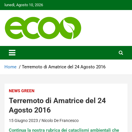
Skip
lunedì, Agosto 10, 2026
to
content
Tutelare il nostro Pianeta è la nostra priorità
Ecoo.it
Home
Terremoto di Amatrice del 24 Agosto 2016
NEWS GREEN
Terremoto di Amatrice del 24
Agosto 2016
15 Giugno 2023
Nicolo De Francesco
Continua la nostra rubrica dei cataclismi ambientali che