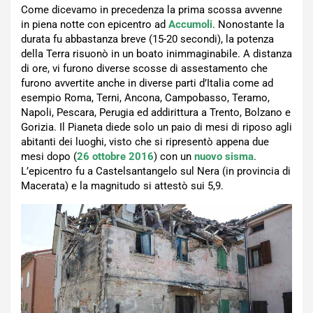
Come dicevamo in precedenza la prima scossa avvenne
in piena notte con epicentro ad
Accumoli
. Nonostante la
durata fu abbastanza breve (15-20 secondi), la potenza
della Terra risuonò in un boato inimmaginabile. A distanza
di ore, vi furono diverse scosse di assestamento che
furono avvertite anche in diverse parti d’Italia come ad
esempio Roma, Terni, Ancona, Campobasso, Teramo,
Napoli, Pescara, Perugia ed addirittura a Trento, Bolzano e
Gorizia. Il Pianeta diede solo un paio di mesi di riposo agli
abitanti dei luoghi, visto che si ripresentò appena due
mesi dopo (
26 ottobre 2016
) con un
nuovo sisma
.
L’epicentro fu a Castelsantangelo sul Nera (in provincia di
Macerata) e la magnitudo si attestò sui 5,9.