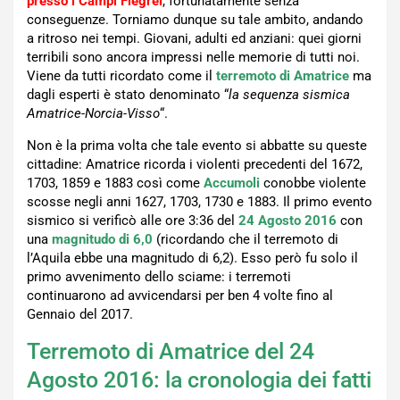
presso i Campi Flegrei
, fortunatamente senza
conseguenze. Torniamo dunque su tale ambito, andando
a ritroso nei tempi. Giovani, adulti ed anziani: quei giorni
terribili sono ancora impressi nelle memorie di tutti noi.
Viene da tutti ricordato come il
terremoto di Amatrice
ma
dagli esperti è stato denominato “
la sequenza sismica
Amatrice-Norcia-Visso
“.
Non è la prima volta che tale evento si abbatte su queste
cittadine: Amatrice ricorda i violenti precedenti del 1672,
1703, 1859 e 1883 così come
Accumoli
conobbe violente
scosse negli anni 1627, 1703, 1730 e 1883. Il primo evento
sismico si verificò alle ore 3:36 del
24 Agosto 2016
con
una
magnitudo di 6,0
(ricordando che il terremoto di
l’Aquila ebbe una magnitudo di 6,2). Esso però fu solo il
primo avvenimento dello sciame: i terremoti
continuarono ad avvicendarsi per ben 4 volte fino al
Gennaio del 2017.
Terremoto di Amatrice del 24
Agosto 2016: la cronologia dei fatti