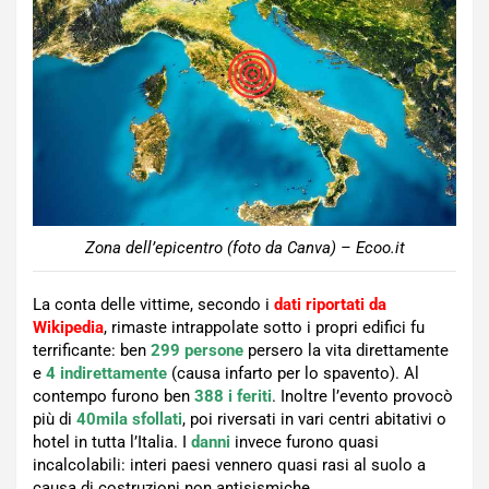
Zona dell’epicentro (foto da Canva) – Ecoo.it
La conta delle vittime, secondo i
dati riportati da
Wikipedia
, rimaste intrappolate sotto i propri edifici fu
terrificante: ben
299 persone
persero la vita direttamente
e
4 indirettamente
(causa infarto per lo spavento). Al
contempo furono ben
388 i feriti
. Inoltre l’evento provocò
più di
40mila sfollati
, poi riversati in vari centri abitativi o
hotel in tutta l’Italia. I
danni
invece furono quasi
incalcolabili: interi paesi vennero quasi rasi al suolo a
causa di costruzioni non antisismiche.