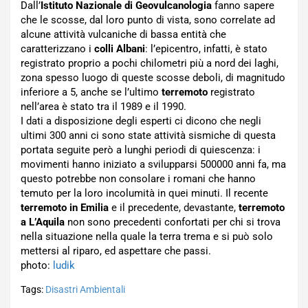
Dall’
Istituto Nazionale di Geovulcanologia
fanno sapere
che le scosse, dal loro punto di vista, sono correlate ad
alcune attività vulcaniche di bassa entità che
caratterizzano i
colli Albani
: l’epicentro, infatti, è stato
registrato proprio a pochi chilometri più a nord dei laghi,
zona spesso luogo di queste scosse deboli, di magnitudo
inferiore a 5, anche se l’ultimo
terremoto
registrato
nell’area è stato tra il 1989 e il 1990.
I dati a disposizione degli esperti ci dicono che negli
ultimi 300 anni ci sono state attività sismiche di questa
portata seguite però a lunghi periodi di quiescenza: i
movimenti hanno iniziato a svilupparsi 500000 anni fa, ma
questo potrebbe non consolare i romani che hanno
temuto per la loro incolumità in quei minuti. Il recente
terremoto in Emilia
e il precedente, devastante,
terremoto
a L’Aquila
non sono precedenti confortati per chi si trova
nella situazione nella quale la terra trema e si può solo
mettersi al riparo, ed aspettare che passi.
photo:
ludik
Tags:
Disastri Ambientali