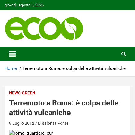
Skip
giovedì, Agosto 6, 2026
to
content
Tutelare il nostro Pianeta è la nostra priorità
Ecoo.it
Home
Terremoto a Roma: è colpa delle attività vulcaniche
NEWS GREEN
Terremoto a Roma: è colpa delle
attività vulcaniche
9 Luglio 2012
Elisabetta Fonte