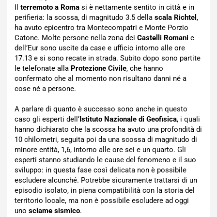
Il
terremoto a Roma
si è nettamente sentito in città e in
perifieria: la scossa, di magnitudo 3.5 della
scala Richtel
,
ha avuto epicentro tra Montecompatri e Monte Porzio
Catone. Molte persone nella zona dei
Castelli Romani
e
dell’Eur sono uscite da case e ufficio intorno alle ore
17.13 e si sono recate in strada. Subito dopo sono partite
le telefonate alla
Protezione Civile
, che hanno
confermato che al momento non risultano danni né a
cose né a persone.
A parlare di quanto è successo sono anche in questo
caso gli esperti dell’
Istituto Nazionale di Geofisica
, i quali
hanno dichiarato che la scossa ha avuto una profondità di
10 chilometri, seguita poi da una scossa di magnitudo di
minore entità, 1,6, intorno alle ore sei e un quarto. Gli
esperti stanno studiando le cause del fenomeno e il suo
sviluppo: in questa fase così delicata non è possibile
escludere alcunché. Potrebbe sicuramente trattarsi di un
episodio isolato, in piena compatibilità con la storia del
territorio locale, ma non è possibile escludere ad oggi
uno
sciame sismico
.